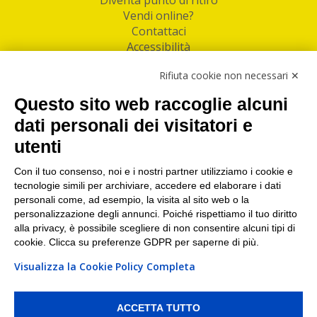
Vendi online?
Contattaci
Accessibilità
Follow Us
Rifiuta cookie non necessari ✕
Facebook
Questo sito web raccoglie alcuni
Linkedin
dati personali dei visitatori e
utenti
I nostri punti di ritiro e spedizione pacchi nelle
maggiori città italiane
Con il tuo consenso, noi e i nostri partner utilizziamo i cookie e
tecnologie simili per archiviare, accedere ed elaborare i dati
Torino
|
Milano
|
Roma
|
Bologna
|
Firenze
|
Genova
|
personali come, ad esempio, la visita al sito web o la
Napoli
|
Varese
personalizzazione degli annunci. Poiché rispettiamo il tuo diritto
alla privacy, è possibile scegliere di non consentire alcuni tipi di
cookie. Clicca su preferenze GDPR per saperne di più.
Visualizza la Cookie Policy Completa
©2026 IndaBox srl
PI/CF/N°Iscr.: 10821360012 | REA: RM 1494760 | Cap.Soc.: 50.000€ |
Whistleblowing
|
Privacy
|
Preferenze Cookies
ACCETTA TUTTO