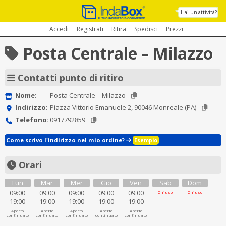
Hai un'attività?
Accedi
Registrati
Ritira
Spedisci
Prezzi
Posta Centrale – Milazzo
Contatti punto di ritiro
Nome:
Posta Centrale – Milazzo
Indirizzo:
Piazza Vittorio Emanuele 2, 90046 Monreale (PA)
Telefono:
0917792859
Come scrivo l'indirizzo nel mio ordine?
Esempio
Orari
Lun
Mar
Mer
Gio
Ven
Sab
Dom
09:00
09:00
09:00
09:00
09:00
Chiuso
Chiuso
19:00
19:00
19:00
19:00
19:00
Aperto
Aperto
Aperto
Aperto
Aperto
continuato
continuato
continuato
continuato
continuato