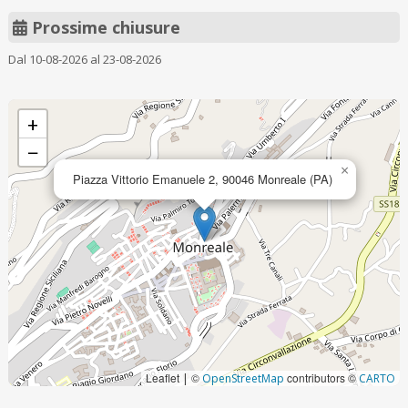
Prossime chiusure
Dal 10-08-2026 al 23-08-2026
+
−
×
Piazza Vittorio Emanuele 2, 90046 Monreale (PA)
Leaflet
©
contributors ©
|
OpenStreetMap
CARTO