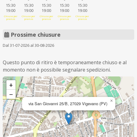
-
-
-
-
-
15:30
15:30
15:30
15:30
15:30
19:00
19:00
19:00
19:00
19:00
Chiuso per
Chiuso per
Chiuso per
Chiuso per
Chiuso per
pranzo
pranzo
pranzo
pranzo
pranzo
Prossime chiusure
Dal 31-07-2026 al 30-08-2026
Questo punto di ritiro è temporaneamente chiuso e al
momento non è possibile segnalare spedizioni.
+
−
×
via San Giovanni 25/B, 27029 Vigevano (PV)