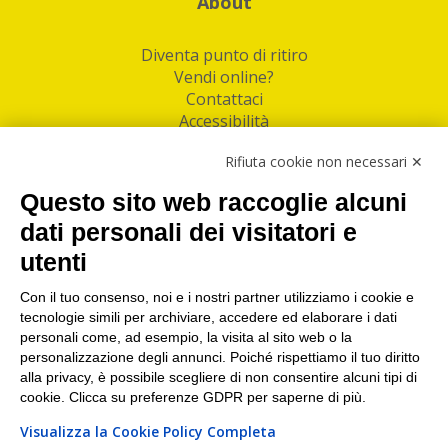
About
Diventa punto di ritiro
Vendi online?
Contattaci
Accessibilità
Follow Us
Rifiuta cookie non necessari ✕
Facebook
Questo sito web raccoglie alcuni
Linkedin
dati personali dei visitatori e
utenti
I nostri punti di ritiro e spedizione pacchi nelle
maggiori città italiane
Con il tuo consenso, noi e i nostri partner utilizziamo i cookie e
tecnologie simili per archiviare, accedere ed elaborare i dati
Torino
|
Milano
|
Roma
|
Bologna
|
Firenze
|
Genova
|
personali come, ad esempio, la visita al sito web o la
Napoli
|
Varese
personalizzazione degli annunci. Poiché rispettiamo il tuo diritto
alla privacy, è possibile scegliere di non consentire alcuni tipi di
cookie. Clicca su preferenze GDPR per saperne di più.
Visualizza la Cookie Policy Completa