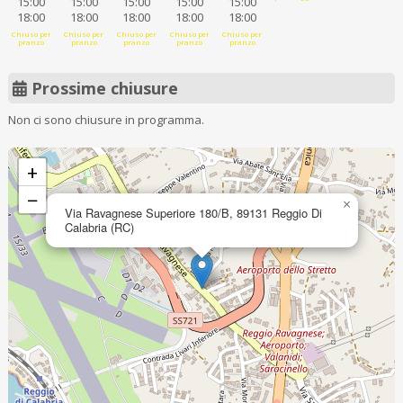
15:00
15:00
15:00
15:00
15:00
18:00
18:00
18:00
18:00
18:00
Chiuso per
Chiuso per
Chiuso per
Chiuso per
Chiuso per
pranzo
pranzo
pranzo
pranzo
pranzo
Prossime chiusure
Non ci sono chiusure in programma.
+
−
×
Via Ravagnese Superiore 180/B, 89131 Reggio Di
Calabria (RC)