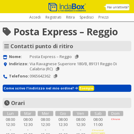
Hai un'attività?
Accedi
Registrati
Ritira
Spedisci
Prezzi
Posta Express – Reggio
Contatti punto di ritiro
Nome:
Posta Express – Reggio
Indirizzo:
Via Ravagnese Superiore 180/B, 89131 Reggio Di
Calabria (RC)
Telefono:
0965642362
Come scrivo l'indirizzo nel mio ordine?
Esempio
Orari
Lun
Mar
Mer
Gio
Ven
Sab
Dom
08:00
08:00
08:00
08:00
08:00
08:00
Chiuso
12:30
12:30
12:30
12:30
12:30
11:00
-
-
-
-
-
Chiuso al
pomeriggio