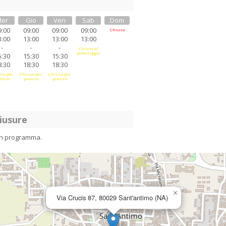
er
Gio
Ven
Sab
Dom
9:00
09:00
09:00
09:00
Chiuso
3:00
13:00
13:00
13:00
-
-
-
Chiuso al
pomeriggio
5:30
15:30
15:30
8:30
18:30
18:30
so per
Chiuso per
Chiuso per
anzo
pranzo
pranzo
iusure
in programma.
×
Via Crucis 87, 80029 Sant'antimo (NA)