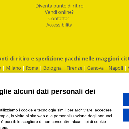
Diventa punto di ritiro
Vendi online?
Contattaci
Accessibilità
unti di ritiro e spedizione pacchi nelle maggiori cit
o
|
Milano
|
Roma
|
Bologna
|
Firenze
|
Genova
|
Napoli
|
lie alcuni dati personali dei
©2026 IndaBox srl
utilizziamo i cookie e tecnologie simili per archiviare, accedere
1360012 | REA: RM 1494760 | Cap.Soc.: 50.000€ |
Whistleblowing
|
Privacy
|
ti di ritiro tra Bar, Tabaccai, Edicole e Kipoint per ritirare i tuoi acquisti onli
pio, la visita al sito web o la personalizzazione degli annunci.
, è possibile scegliere di non consentire alcuni tipi di cookie.
 più.