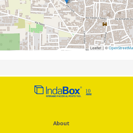
Leaflet
©
|
OpenStreetM
About