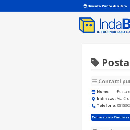
Diventa Punto di Ritiro
Posta
Contatti pun
Nome:
Posta e
Indirizzo:
Via Cru
Telefono:
081830
Come scrivo l'indiriz