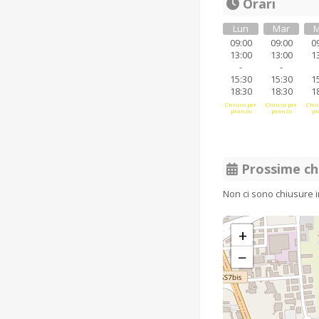
Orari
Lun
Mar
M
09:00
09:00
0
13:00
13:00
1
-
-
15:30
15:30
1
18:30
18:30
1
Chiuso per
Chiuso per
Chiu
pranzo
pranzo
pr
Prossime ch
Non ci sono chiusure 
+
−