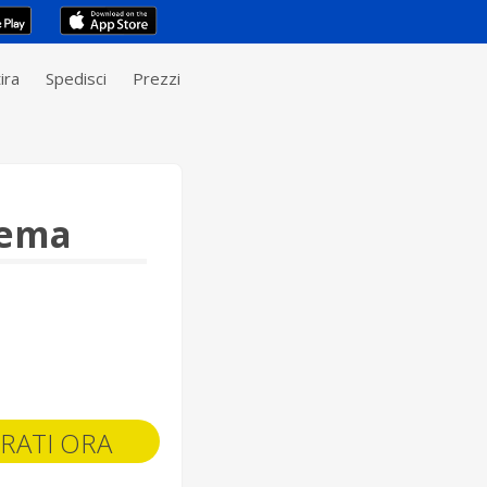
ira
Spedisci
Prezzi
tema
RATI ORA