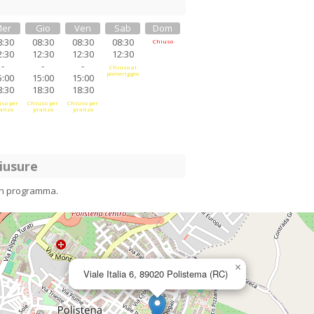
er
Gio
Ven
Sab
Dom
8:30
08:30
08:30
08:30
Chiuso
2:30
12:30
12:30
12:30
-
-
-
Chiuso al
pomeriggio
5:00
15:00
15:00
8:30
18:30
18:30
so per
Chiuso per
Chiuso per
anzo
pranzo
pranzo
iusure
in programma.
×
Viale Italia 6, 89020 Polistema (RC)