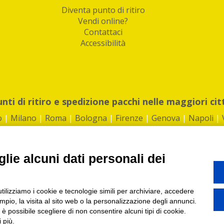
Diventa punto di ritiro
Vendi online?
Contattaci
Accessibilità
unti di ritiro e spedizione pacchi nelle maggiori cit
o
|
Milano
|
Roma
|
Bologna
|
Firenze
|
Genova
|
Napoli
|
lie alcuni dati personali dei
©2026 IndaBox srl
utilizziamo i cookie e tecnologie simili per archiviare, accedere
1360012 | REA: RM 1494760 | Cap.Soc.: 50.000€ |
Whistleblowing
|
Privacy
|
ti di ritiro tra Bar, Tabaccai, Edicole e Kipoint per ritirare i tuoi acquisti onli
pio, la visita al sito web o la personalizzazione degli annunci.
, è possibile scegliere di non consentire alcuni tipi di cookie.
 più.