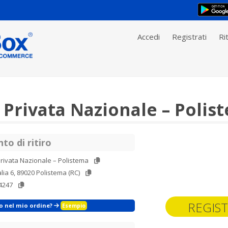
Accedi
Registrati
Rit
 Privata Nazionale – Polis
to di ritiro
rivata Nazionale – Polistema
talia 6, 89020 Polistema (RC)
4247
REGIST
zo nel mio ordine?
Esempio