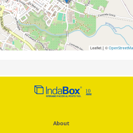
Leaflet
©
|
OpenStreetM
About