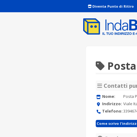
Diventa Punto di Ritiro
Posta
Contatti pun
Nome:
Posta P
Indirizzo:
Viale I
Telefono:
339467
Come scrivo l'indiriz