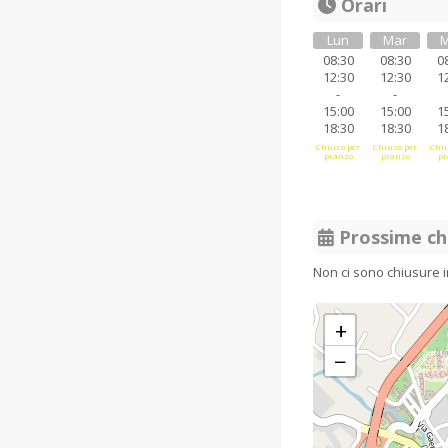
Orari
Lun
Mar
M
08:30
08:30
0
12:30
12:30
1
-
-
15:00
15:00
1
18:30
18:30
1
Chiuso per
Chiuso per
Chiu
pranzo
pranzo
pr
Prossime ch
Non ci sono chiusure 
+
−