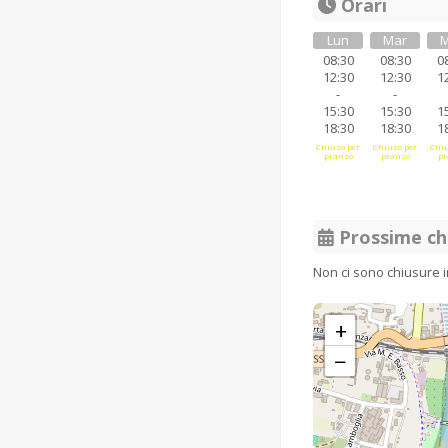
Orari
Lun
Mar
M
08:30
08:30
0
12:30
12:30
1
-
-
15:30
15:30
1
18:30
18:30
1
Chiuso per
Chiuso per
Chiu
pranzo
pranzo
pr
Prossime ch
Non ci sono chiusure 
+
−