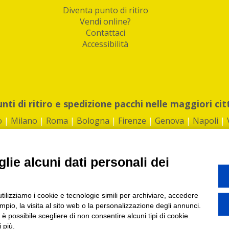
Diventa punto di ritiro
Vendi online?
Contattaci
Accessibilità
unti di ritiro e spedizione pacchi nelle maggiori cit
o
|
Milano
|
Roma
|
Bologna
|
Firenze
|
Genova
|
Napoli
|
lie alcuni dati personali dei
©2026 IndaBox srl
utilizziamo i cookie e tecnologie simili per archiviare, accedere
1360012 | REA: RM 1494760 | Cap.Soc.: 50.000€ |
Whistleblowing
|
Privacy
|
ti di ritiro tra Bar, Tabaccai, Edicole e Kipoint per ritirare i tuoi acquisti onli
pio, la visita al sito web o la personalizzazione degli annunci.
, è possibile scegliere di non consentire alcuni tipi di cookie.
 più.