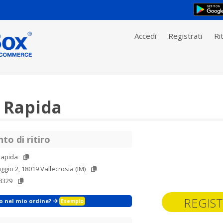
Accedi
Registrati
Rit
 Rapida
to di ritiro
Rapida
aggio 2, 18019 Vallecrosia (IM)
8329
REGIST
zo nel mio ordine?
Esempio