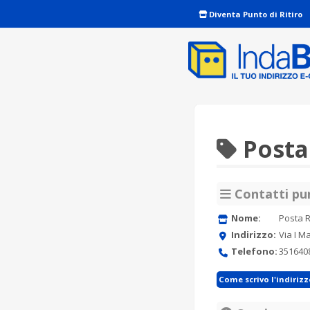
Diventa Punto di Ritiro
Posta
Contatti pun
Nome:
Posta 
Indirizzo:
Via I M
Telefono:
351640
Come scrivo l'indiriz