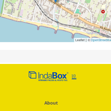
Leaflet
©
|
OpenStreetM
About