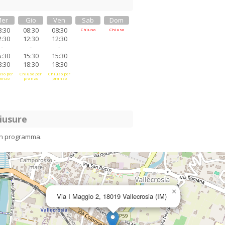
er
Gio
Ven
Sab
Dom
8:30
08:30
08:30
Chiuso
Chiuso
2:30
12:30
12:30
-
-
-
5:30
15:30
15:30
8:30
18:30
18:30
so per
Chiuso per
Chiuso per
anzo
pranzo
pranzo
iusure
in programma.
×
Via I Maggio 2, 18019 Vallecrosia (IM)