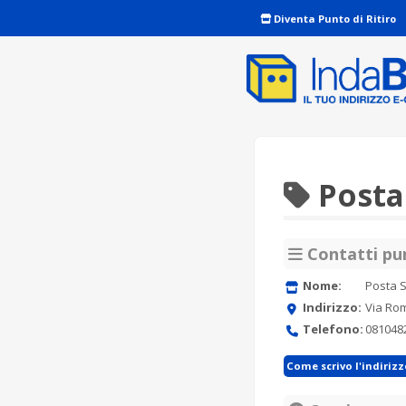
Diventa Punto di Ritiro
Posta 
Contatti pun
Nome:
Posta S
Indirizzo:
Via Rom
Telefono:
081048
Come scrivo l'indiriz