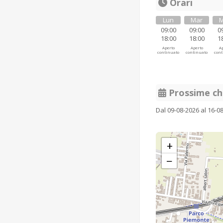
Orari
Lun
Mar
M
09:00
09:00
0
18:00
18:00
1
Aperto
Aperto
Ap
continuato
continuato
cont
Prossime ch
Dal 09-08-2026 al 16-0
+
−