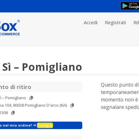
Accedi
Registrati
Rit
Sì – Pomigliano
Questo punto di 
to di ritiro
temporaneament
ì – Pomigliano
momento non è 
a 104, 80038 Pomigliano D'arco (NA)
segnalare spediz
2308
zo nel mio ordine?
Esempio