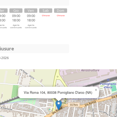
er
Gio
Ven
Sab
Dom
9:00
09:00
09:00
Chiuso
Chiuso
8:00
18:00
18:00
erto
Aperto
Aperto
inuato
continuato
continuato
iusure
8-2026
×
Via Roma 104, 80038 Pomigliano D'arco (NA)