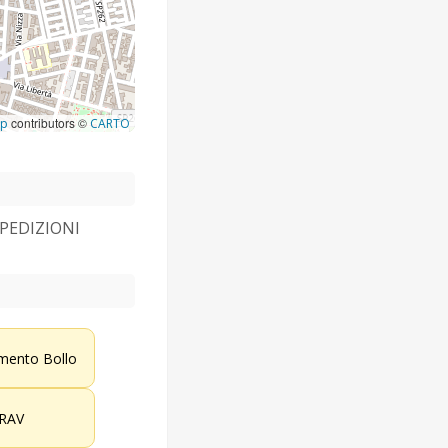
contributors ©
ap
CARTO
SPEDIZIONI
mento Bollo
RAV