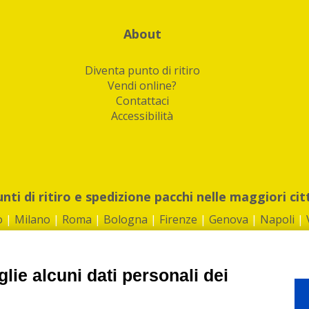
About
Diventa punto di ritiro
Vendi online?
Contattaci
Accessibilità
unti di ritiro e spedizione pacchi nelle maggiori cit
o
|
Milano
|
Roma
|
Bologna
|
Firenze
|
Genova
|
Napoli
|
lie alcuni dati personali dei
©2026 IndaBox srl