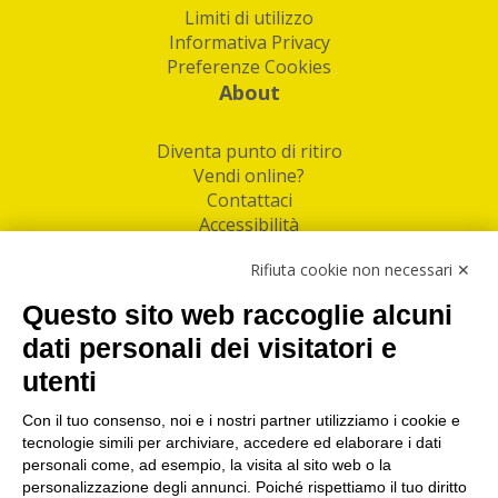
Limiti di utilizzo
Informativa Privacy
Preferenze Cookies
About
Diventa punto di ritiro
Vendi online?
Contattaci
Accessibilità
Follow Us
Rifiuta cookie non necessari ✕
Facebook
Questo sito web raccoglie alcuni
Linkedin
dati personali dei visitatori e
utenti
I nostri punti di ritiro e spedizione pacchi nelle
maggiori città italiane
Con il tuo consenso, noi e i nostri partner utilizziamo i cookie e
tecnologie simili per archiviare, accedere ed elaborare i dati
Torino
|
Milano
|
Roma
|
Bologna
|
Firenze
|
Genova
|
personali come, ad esempio, la visita al sito web o la
Napoli
|
Varese
personalizzazione degli annunci. Poiché rispettiamo il tuo diritto