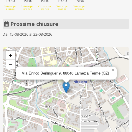
19:30
19:30
19:30
19:30
19:30
Chiuso per
Chiuso per
Chiuso per
Chiuso per
Chiuso per
pranzo
pranzo
pranzo
pranzo
pranzo
Prossime chiusure
Dal 15-08-2026 al 22-08-2026
+
−
×
Via Enrico Berlinguer 9, 88046 Lamezia Terme (CZ)