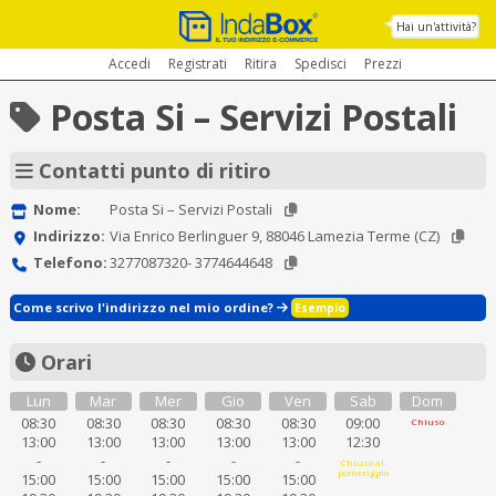
Hai un'attività?
Accedi
Registrati
Ritira
Spedisci
Prezzi
Posta Si – Servizi Postali
Contatti punto di ritiro
Nome:
Posta Si – Servizi Postali
Indirizzo:
Via Enrico Berlinguer 9, 88046 Lamezia Terme (CZ)
Telefono:
3277087320- 3774644648
Come scrivo l'indirizzo nel mio ordine?
Esempio
Orari
Lun
Mar
Mer
Gio
Ven
Sab
Dom
08:30
08:30
08:30
08:30
08:30
09:00
Chiuso
13:00
13:00
13:00
13:00
13:00
12:30
-
-
-
-
-
Chiuso al
pomeriggio
15:00
15:00
15:00
15:00
15:00