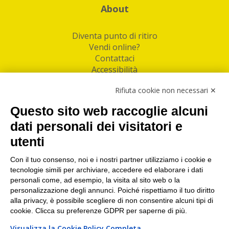
About
Diventa punto di ritiro
Vendi online?
Contattaci
Accessibilità
Follow Us
Rifiuta cookie non necessari ✕
Facebook
Questo sito web raccoglie alcuni
Linkedin
dati personali dei visitatori e
utenti
I nostri punti di ritiro e spedizione pacchi nelle
maggiori città italiane
Con il tuo consenso, noi e i nostri partner utilizziamo i cookie e
tecnologie simili per archiviare, accedere ed elaborare i dati
Torino
|
Milano
|
Roma
|
Bologna
|
Firenze
|
Genova
|
personali come, ad esempio, la visita al sito web o la
Napoli
|
Varese
personalizzazione degli annunci. Poiché rispettiamo il tuo diritto
alla privacy, è possibile scegliere di non consentire alcuni tipi di
cookie. Clicca su preferenze GDPR per saperne di più.
Visualizza la Cookie Policy Completa