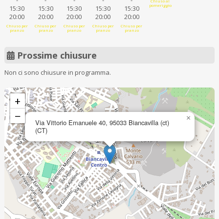
-
-
-
-
-
Chiuso al
pomeriggio
15:30
15:30
15:30
15:30
15:30
20:00
20:00
20:00
20:00
20:00
Chiuso per
Chiuso per
Chiuso per
Chiuso per
Chiuso per
pranzo
pranzo
pranzo
pranzo
pranzo
Prossime chiusure
Non ci sono chiusure in programma.
+
−
×
Via Vittorio Emanuele 40, 95033 Biancavilla (ct)
(CT)