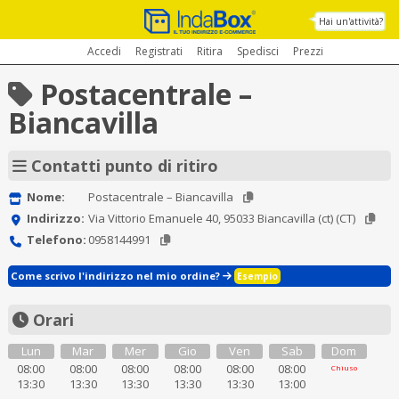
Hai un'attività?
Accedi
Registrati
Ritira
Spedisci
Prezzi
Postacentrale –
Biancavilla
Contatti punto di ritiro
Nome:
Postacentrale – Biancavilla
Indirizzo:
Via Vittorio Emanuele 40, 95033 Biancavilla (ct) (CT)
Telefono:
0958144991
Come scrivo l'indirizzo nel mio ordine?
Esempio
Orari
Lun
Mar
Mer
Gio
Ven
Sab
Dom
08:00
08:00
08:00
08:00
08:00
08:00
Chiuso
13:30
13:30
13:30
13:30
13:30
13:00