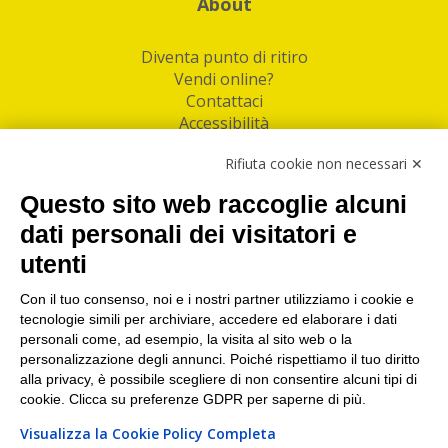
About
Diventa punto di ritiro
Vendi online?
Contattaci
Accessibilità
Follow Us
Rifiuta cookie non necessari ✕
Facebook
Questo sito web raccoglie alcuni
Linkedin
dati personali dei visitatori e
utenti
I nostri punti di ritiro e spedizione pacchi nelle
maggiori città italiane
Con il tuo consenso, noi e i nostri partner utilizziamo i cookie e
tecnologie simili per archiviare, accedere ed elaborare i dati
Torino
|
Milano
|
Roma
|
Bologna
|
Firenze
|
Genova
|
personali come, ad esempio, la visita al sito web o la
Napoli
|
Varese
personalizzazione degli annunci. Poiché rispettiamo il tuo diritto
alla privacy, è possibile scegliere di non consentire alcuni tipi di
cookie. Clicca su preferenze GDPR per saperne di più.
Visualizza la Cookie Policy Completa