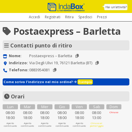
Hai un'attività?
Accedi
Registrati
Ritira
Spedisci
Prezzi
Postaexpress – Barletta
Contatti punto di ritiro
Nome:
Postaexpress – Barletta
Indirizzo:
Via Degli Ulivi 19, 76121 Barletta (BT)
Telefono:
0883954081
Come scrivo l'indirizzo nel mio ordine?
Esempio
Orari
Lun
Mar
Mer
Gio
Ven
Sab
Dom
08:00
08:00
08:00
08:00
08:00
08:00
Chiuso
18:00
18:00
18:00
18:00
18:00
13:00
Aperto
Aperto
Aperto
Aperto
Aperto
Chiuso al
continuato
continuato
continuato
continuato
continuato
pomeriggio