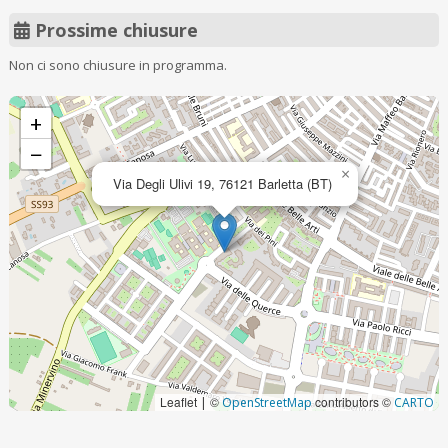
Prossime chiusure
Non ci sono chiusure in programma.
+
−
×
Via Degli Ulivi 19, 76121 Barletta (BT)
Leaflet
©
contributors ©
|
OpenStreetMap
CARTO