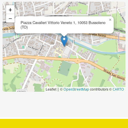
+
−
×
Piazza Cavalieri Vittorio Veneto 1, 10053 Bussoleno
(TO)
Leaflet
©
contributors ©
|
OpenStreetMap
CARTO