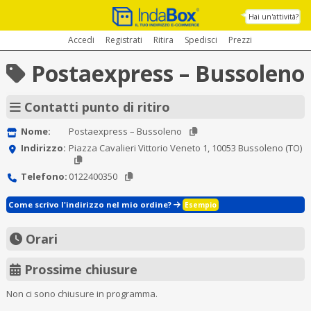
Hai un'attività?
Accedi
Registrati
Ritira
Spedisci
Prezzi
Postaexpress – Bussoleno
Contatti punto di ritiro
Nome:
Postaexpress – Bussoleno
Indirizzo:
Piazza Cavalieri Vittorio Veneto 1, 10053 Bussoleno (TO)
Telefono:
0122400350
Come scrivo l'indirizzo nel mio ordine?
Esempio
Orari
Prossime chiusure
Non ci sono chiusure in programma.