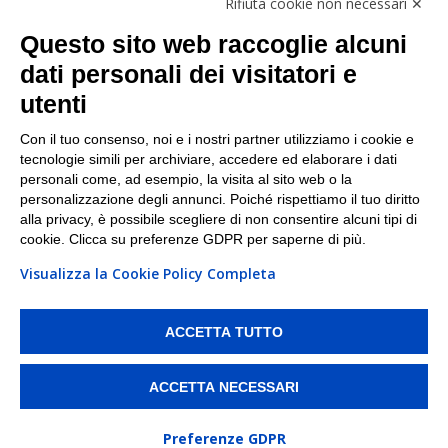
Rifiuta cookie non necessari ✕
Facebook
Questo sito web raccoglie alcuni
Linkedin
dati personali dei visitatori e
utenti
I nostri punti di ritiro e spedizione pacchi nelle
maggiori città italiane
Con il tuo consenso, noi e i nostri partner utilizziamo i cookie e
tecnologie simili per archiviare, accedere ed elaborare i dati
Torino
|
Milano
|
Roma
|
Bologna
|
Firenze
|
Genova
|
personali come, ad esempio, la visita al sito web o la
Napoli
|
Varese
personalizzazione degli annunci. Poiché rispettiamo il tuo diritto
alla privacy, è possibile scegliere di non consentire alcuni tipi di
cookie. Clicca su preferenze GDPR per saperne di più.
Visualizza la Cookie Policy Completa
©2026 IndaBox srl
PI/CF/N°Iscr.: 10821360012 | REA: RM 1494760 | Cap.Soc.: 50.000€ |
Whistleblowing
|
Privacy
|
Preferenze Cookies
ACCETTA TUTTO
IndaBox | Oltre 11.500 punti di ritiro tra Bar, Tabaccai, Edicole e Kipoint per
ritirare i tuoi acquisti online e spedire i tuoi pacchi.
ACCETTA NECESSARI
Preferenze GDPR