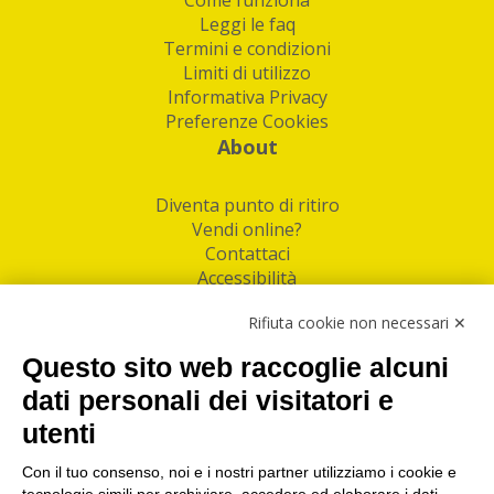
Leggi le faq
Termini e condizioni
Limiti di utilizzo
Informativa Privacy
Preferenze Cookies
About
Diventa punto di ritiro
Vendi online?
Contattaci
Accessibilità
Follow Us
Rifiuta cookie non necessari ✕
Facebook
Questo sito web raccoglie alcuni
Linkedin
dati personali dei visitatori e
utenti
I nostri punti di ritiro e spedizione pacchi nelle
maggiori città italiane
Con il tuo consenso, noi e i nostri partner utilizziamo i cookie e