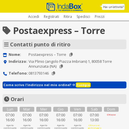
Hai un'attività?
Accedi
Registrati
Ritira
Spedisci
Prezzi
Postaexpress – Torre
Contatti punto di ritiro
Nome:
Postaexpress – Torre
Indirizzo:
Via Plinio (angolo Piazza Imbriani) 1, 80058 Torre
Annunziata (NA)
Telefono:
0813793146
Come scrivo l'indirizzo nel mio ordine?
Esempio
Orari
Lun
Mar
Mer
Gio
Ven
Sab
Dom
07:00
07:00
07:00
07:00
07:00
07:00
Chiuso
16:00
16:00
16:00
16:00
16:00
13:00
Aperto
Aperto
Aperto
Aperto
Aperto
Chiuso al
continuato
continuato
continuato
continuato
continuato
pomeriggio