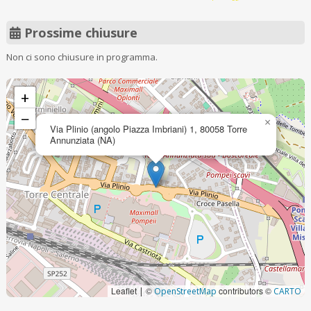
Prossime chiusure
Non ci sono chiusure in programma.
+
−
×
Via Plinio (angolo Piazza Imbriani) 1, 80058 Torre
Annunziata (NA)
Leaflet
©
contributors ©
|
OpenStreetMap
CARTO