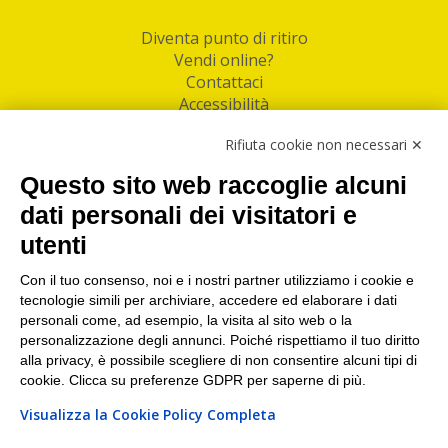
Diventa punto di ritiro
Vendi online?
Contattaci
Accessibilità
Follow Us
Rifiuta cookie non necessari ✕
Facebook
Questo sito web raccoglie alcuni
Linkedin
dati personali dei visitatori e
utenti
I nostri punti di ritiro e spedizione pacchi nelle
maggiori città italiane
Con il tuo consenso, noi e i nostri partner utilizziamo i cookie e
tecnologie simili per archiviare, accedere ed elaborare i dati
Torino
|
Milano
|
Roma
|
Bologna
|
Firenze
|
Genova
|
personali come, ad esempio, la visita al sito web o la
Napoli
|
Varese
personalizzazione degli annunci. Poiché rispettiamo il tuo diritto
alla privacy, è possibile scegliere di non consentire alcuni tipi di
cookie. Clicca su preferenze GDPR per saperne di più.
Visualizza la Cookie Policy Completa
©2026 IndaBox srl