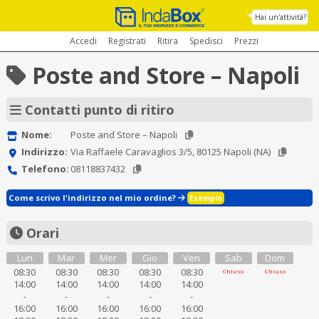
Hai un'attività?
Accedi
Registrati
Ritira
Spedisci
Prezzi
Poste and Store – Napoli
Contatti punto di ritiro
Nome:
Poste and Store – Napoli
Indirizzo:
Via Raffaele Caravaglios 3/5, 80125 Napoli (NA)
Telefono:
08118837432
Come scrivo l'indirizzo nel mio ordine?
Esempio
Orari
Lun
Mar
Mer
Gio
Ven
Sab
Dom
08:30
08:30
08:30
08:30
08:30
Chiuso
Chiuso
14:00
14:00
14:00
14:00
14:00
-
-
-
-
-
16:00
16:00
16:00
16:00
16:00