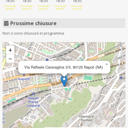
18:30
18:30
18:30
18:30
18:30
Chiuso per
Chiuso per
Chiuso per
Chiuso per
Chiuso per
pranzo
pranzo
pranzo
pranzo
pranzo
Prossime chiusure
Non ci sono chiusure in programma.
+
−
×
Via Raffaele Caravaglios 3/5, 80125 Napoli (NA)