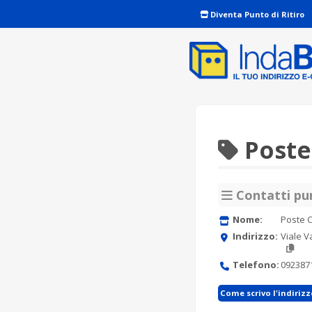
Diventa Punto di Ritiro
Poste
Contatti pun
Nome:
Poste C
Indirizzo:
Viale V
Telefono:
092387
Come scrivo l'indiriz