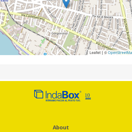
Leaflet
©
|
OpenStreetM
About