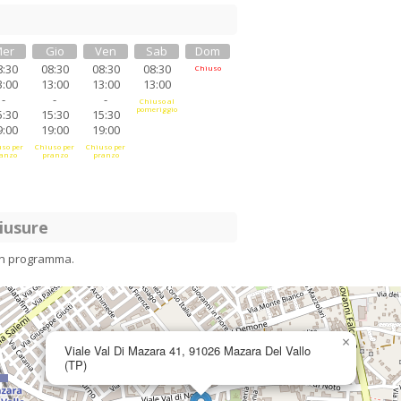
er
Gio
Ven
Sab
Dom
8:30
08:30
08:30
08:30
Chiuso
3:00
13:00
13:00
13:00
-
-
-
Chiuso al
pomeriggio
5:30
15:30
15:30
9:00
19:00
19:00
so per
Chiuso per
Chiuso per
anzo
pranzo
pranzo
iusure
in programma.
×
Viale Val Di Mazara 41, 91026 Mazara Del Vallo
(TP)