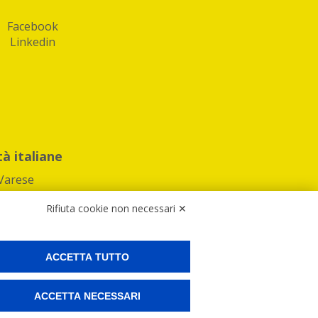
Facebook
Linkedin
tà italiane
Varese
Rifiuta cookie non necessari ✕
ACCETTA TUTTO
Preferenze Cookies
ACCETTA NECESSARI
ne e spedire i tuoi pacchi.