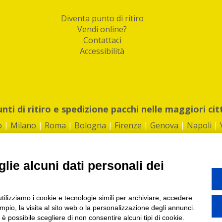
Diventa punto di ritiro
Vendi online?
Contattaci
Accessibilità
unti di ritiro e spedizione pacchi nelle maggiori cit
o
|
Milano
|
Roma
|
Bologna
|
Firenze
|
Genova
|
Napoli
|
lie alcuni dati personali dei
©2026 IndaBox srl
utilizziamo i cookie e tecnologie simili per archiviare, accedere
1360012 | REA: RM 1494760 | Cap.Soc.: 50.000€ |
Whistleblowing
|
Privacy
|
ti di ritiro tra Bar, Tabaccai, Edicole e Kipoint per ritirare i tuoi acquisti onli
pio, la visita al sito web o la personalizzazione degli annunci.
, è possibile scegliere di non consentire alcuni tipi di cookie.