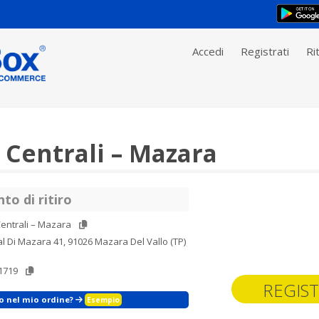
Accedi
Registrati
Rit
 Centrali – Mazara
to di ritiro
entrali – Mazara
al Di Mazara 41, 91026 Mazara Del Vallo (TP)
1719
REGIST
zo nel mio ordine?
Esempio