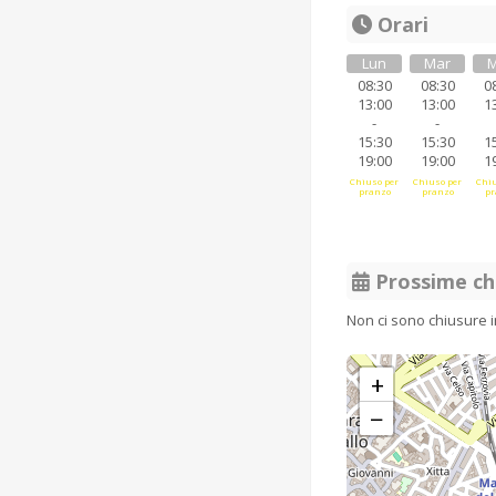
Orari
Lun
Mar
M
08:30
08:30
0
13:00
13:00
1
-
-
15:30
15:30
1
19:00
19:00
1
Chiuso per
Chiuso per
Chiu
pranzo
pranzo
pr
Prossime ch
Non ci sono chiusure 
+
−