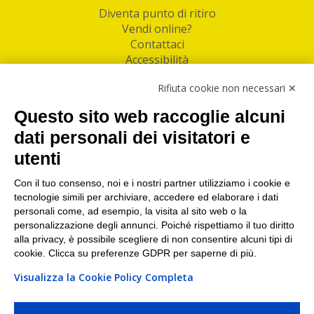
Diventa punto di ritiro
Vendi online?
Contattaci
Accessibilità
Follow Us
Rifiuta cookie non necessari ✕
Facebook
Questo sito web raccoglie alcuni
Linkedin
dati personali dei visitatori e
utenti
I nostri punti di ritiro e spedizione pacchi nelle
maggiori città italiane
Con il tuo consenso, noi e i nostri partner utilizziamo i cookie e
tecnologie simili per archiviare, accedere ed elaborare i dati
Torino
|
Milano
|
Roma
|
Bologna
|
Firenze
|
Genova
|
personali come, ad esempio, la visita al sito web o la
Napoli
|
Varese
personalizzazione degli annunci. Poiché rispettiamo il tuo diritto
alla privacy, è possibile scegliere di non consentire alcuni tipi di
cookie. Clicca su preferenze GDPR per saperne di più.
Visualizza la Cookie Policy Completa
©2026 IndaBox srl
PI/CF/N°Iscr.: 10821360012 | REA: RM 1494760 | Cap.Soc.: 50.000€ |