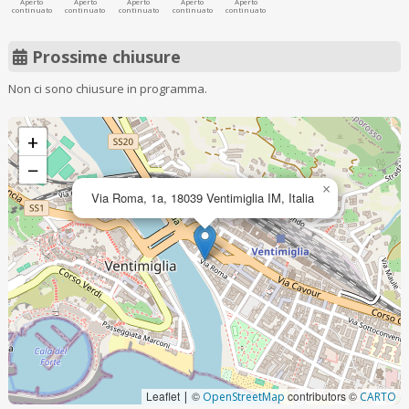
Aperto
Aperto
Aperto
Aperto
Aperto
continuato
continuato
continuato
continuato
continuato
Prossime chiusure
Non ci sono chiusure in programma.
+
−
×
Via Roma, 1a, 18039 Ventimiglia IM, Italia
Leaflet
©
contributors ©
|
OpenStreetMap
CARTO