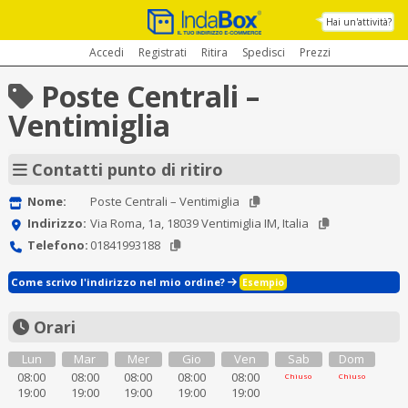
Hai un'attività?
Accedi
Registrati
Ritira
Spedisci
Prezzi
Poste Centrali –
Ventimiglia
Contatti punto di ritiro
Nome:
Poste Centrali – Ventimiglia
Indirizzo:
Via Roma, 1a, 18039 Ventimiglia IM, Italia
Telefono:
01841993188
Come scrivo l'indirizzo nel mio ordine?
Esempio
Orari
Lun
Mar
Mer
Gio
Ven
Sab
Dom
08:00
08:00
08:00
08:00
08:00
Chiuso
Chiuso
19:00
19:00
19:00
19:00
19:00