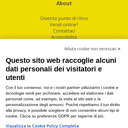
About
Diventa punto di ritiro
Vendi online?
Contattaci
Accessibilità
Follow Us
Rifiuta cookie non necessari ✕
Facebook
Questo sito web raccoglie alcuni
Linkedin
dati personali dei visitatori e
utenti
I nostri punti di ritiro e spedizione pacchi nelle
maggiori città italiane
Con il tuo consenso, noi e i nostri partner utilizziamo i cookie e
tecnologie simili per archiviare, accedere ed elaborare i dati
Torino
|
Milano
|
Roma
|
Bologna
|
Firenze
|
Genova
|
personali come, ad esempio, la visita al sito web o la
Napoli
|
Varese
personalizzazione degli annunci. Poiché rispettiamo il tuo diritto
alla privacy, è possibile scegliere di non consentire alcuni tipi di
cookie. Clicca su preferenze GDPR per saperne di più.
Visualizza la Cookie Policy Completa