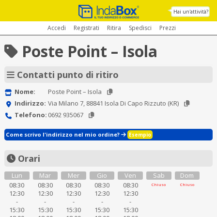
Hai un'attività?
Accedi
Registrati
Ritira
Spedisci
Prezzi
Poste Point – Isola
Contatti punto di ritiro
Nome:
Poste Point – Isola
Indirizzo:
Via Milano 7, 88841 Isola Di Capo Rizzuto (KR)
Telefono:
0692 935067
Come scrivo l'indirizzo nel mio ordine?
Esempio
Orari
Lun
Mar
Mer
Gio
Ven
Sab
Dom
08:30
08:30
08:30
08:30
08:30
Chiuso
Chiuso
12:30
12:30
12:30
12:30
12:30
-
-
-
-
-
15:30
15:30
15:30
15:30
15:30