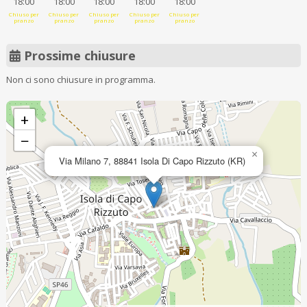
18:00
18:00
18:00
18:00
18:00
Chiuso per
Chiuso per
Chiuso per
Chiuso per
Chiuso per
pranzo
pranzo
pranzo
pranzo
pranzo
Prossime chiusure
Non ci sono chiusure in programma.
+
−
×
Via Milano 7, 88841 Isola Di Capo Rizzuto (KR)