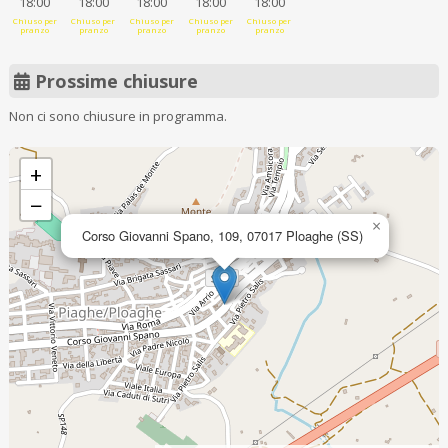
18:00
18:00
18:00
18:00
18:00
Chiuso per
Chiuso per
Chiuso per
Chiuso per
Chiuso per
pranzo
pranzo
pranzo
pranzo
pranzo
Prossime chiusure
Non ci sono chiusure in programma.
+
−
×
Corso Giovanni Spano, 109, 07017 Ploaghe (SS)