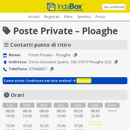
Hai un'attività?
Accedi
Registrati
Ritira
Spedisci
Prezzi
Poste Private – Ploaghe
Contatti punto di ritiro
Nome:
Poste Private – Ploaghe
Indirizzo:
Corso Giovanni Spano, 109, 07017 Ploaghe (SS)
Telefono:
079448027
Come scrivo l'indirizzo nel mio ordine?
Esempio
Orari
Lun
Mar
Mer
Gio
Ven
Sab
Dom
08:30
08:30
08:00
08:30
08:30
08:30
Chiuso
13:00
13:00
13:00
13:00
13:00
12:30
-
-
-
-
-
Chiuso al
pomeriggio
15:30
15:30
15:30
15:30
15:30