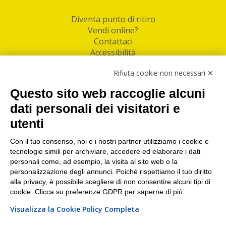
Diventa punto di ritiro
Vendi online?
Contattaci
Accessibilità
Follow Us
Rifiuta cookie non necessari ✕
Facebook
Questo sito web raccoglie alcuni
Linkedin
dati personali dei visitatori e
utenti
I nostri punti di ritiro e spedizione pacchi nelle
maggiori città italiane
Con il tuo consenso, noi e i nostri partner utilizziamo i cookie e
tecnologie simili per archiviare, accedere ed elaborare i dati
Torino
|
Milano
|
Roma
|
Bologna
|
Firenze
|
Genova
|
personali come, ad esempio, la visita al sito web o la
Napoli
|
Varese
personalizzazione degli annunci. Poiché rispettiamo il tuo diritto
alla privacy, è possibile scegliere di non consentire alcuni tipi di
cookie. Clicca su preferenze GDPR per saperne di più.
Visualizza la Cookie Policy Completa
©2026 IndaBox srl