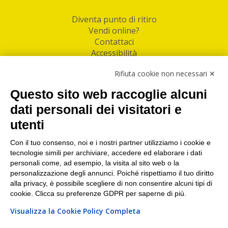
Diventa punto di ritiro
Vendi online?
Contattaci
Accessibilità
Follow Us
Rifiuta cookie non necessari ✕
Facebook
Questo sito web raccoglie alcuni
Linkedin
dati personali dei visitatori e
utenti
I nostri punti di ritiro e spedizione pacchi nelle
maggiori città italiane
Con il tuo consenso, noi e i nostri partner utilizziamo i cookie e
tecnologie simili per archiviare, accedere ed elaborare i dati
Torino
|
Milano
|
Roma
|
Bologna
|
Firenze
|
Genova
|
personali come, ad esempio, la visita al sito web o la
Napoli
|
Varese
personalizzazione degli annunci. Poiché rispettiamo il tuo diritto
alla privacy, è possibile scegliere di non consentire alcuni tipi di
cookie. Clicca su preferenze GDPR per saperne di più.
Visualizza la Cookie Policy Completa
©2026 IndaBox srl