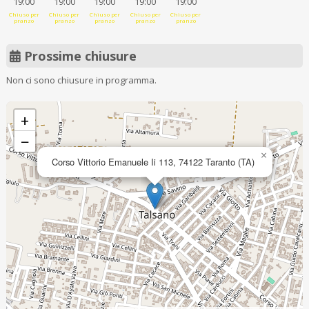
19:00
19:00
19:00
19:00
19:00
Chiuso per
Chiuso per
Chiuso per
Chiuso per
Chiuso per
pranzo
pranzo
pranzo
pranzo
pranzo
Prossime chiusure
Non ci sono chiusure in programma.
+
−
×
Corso Vittorio Emanuele Ii 113, 74122 Taranto (TA)