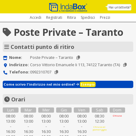
Hai un'attività?
Accedi
Registrati
Ritira
Spedisci
Prezzi
Poste Private – Taranto
Contatti punto di ritiro
Nome:
Poste Private – Taranto
Indirizzo:
Corso Vittorio Emanuele Ii 113, 74122 Taranto (TA)
Telefono:
0992310707
Come scrivo l'indirizzo nel mio ordine?
Esempio
Orari
Lun
Mar
Mer
Gio
Ven
Sab
Dom
08:00
08:00
08:00
08:00
08:00
08:30
Chiuso
13:00
13:00
13:00
13:00
13:00
12:30
-
-
-
-
-
Chiuso al
pomeriggio
16:30
16:30
16:30
16:30
16:30