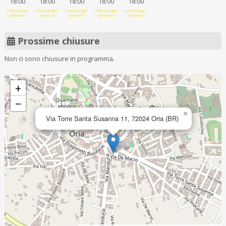
18:00
18:00
18:00
18:00
18:00
Chiuso per
Chiuso per
Chiuso per
Chiuso per
Chiuso per
pranzo
pranzo
pranzo
pranzo
pranzo
Prossime chiusure
Non ci sono chiusure in programma.
+
−
×
Via Torre Santa Susanna 11, 72024 Oria (BR)