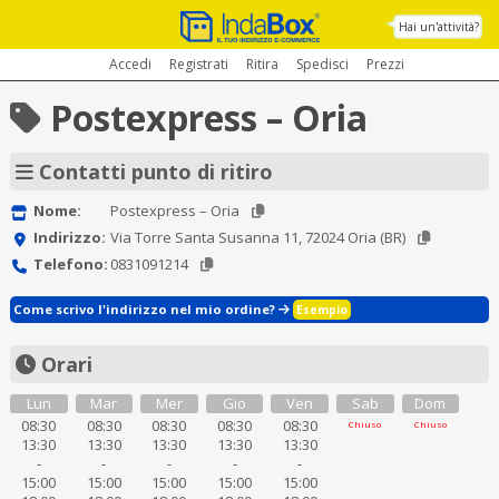
Hai un'attività?
Accedi
Registrati
Ritira
Spedisci
Prezzi
Postexpress – Oria
Contatti punto di ritiro
Nome:
Postexpress – Oria
Indirizzo:
Via Torre Santa Susanna 11, 72024 Oria (BR)
Telefono:
0831091214
Come scrivo l'indirizzo nel mio ordine?
Esempio
Orari
Lun
Mar
Mer
Gio
Ven
Sab
Dom
08:30
08:30
08:30
08:30
08:30
Chiuso
Chiuso
13:30
13:30
13:30
13:30
13:30
-
-
-
-
-
15:00
15:00
15:00
15:00
15:00