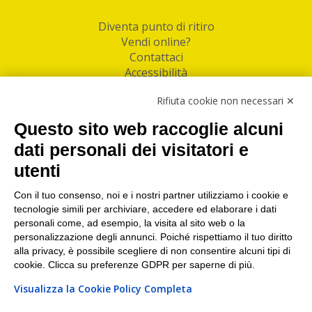
Diventa punto di ritiro
Vendi online?
Contattaci
Accessibilità
Follow Us
Rifiuta cookie non necessari ✕
Facebook
Questo sito web raccoglie alcuni
Linkedin
dati personali dei visitatori e
utenti
I nostri punti di ritiro e spedizione pacchi nelle
maggiori città italiane
Con il tuo consenso, noi e i nostri partner utilizziamo i cookie e
tecnologie simili per archiviare, accedere ed elaborare i dati
Torino
|
Milano
|
Roma
|
Bologna
|
Firenze
|
Genova
|
personali come, ad esempio, la visita al sito web o la
Napoli
|
Varese
personalizzazione degli annunci. Poiché rispettiamo il tuo diritto
alla privacy, è possibile scegliere di non consentire alcuni tipi di
cookie. Clicca su preferenze GDPR per saperne di più.
Visualizza la Cookie Policy Completa
©2026 IndaBox srl