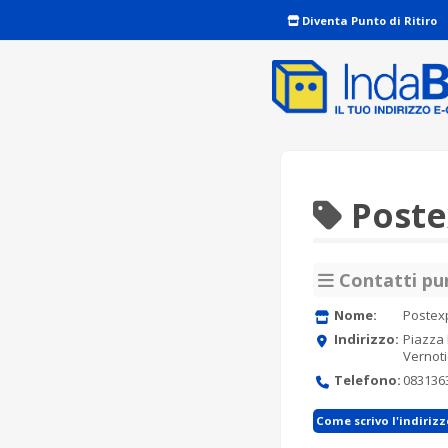
Diventa Punto di Ritiro
Postex
Contatti pun
Nome:
Postexp
Indirizzo:
Piazza 
Vernoti
Telefono:
083136
Come scrivo l'indiriz