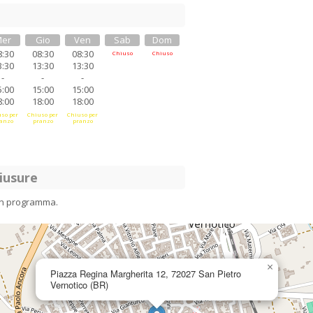
er
Gio
Ven
Sab
Dom
8:30
08:30
08:30
Chiuso
Chiuso
3:30
13:30
13:30
-
-
-
5:00
15:00
15:00
8:00
18:00
18:00
so per
Chiuso per
Chiuso per
anzo
pranzo
pranzo
iusure
in programma.
×
Piazza Regina Margherita 12, 72027 San Pietro
Vernotico (BR)