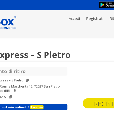
Accedi
Registrati
Rit
press – S Pietro
to di ritiro
ress – S Pietro
Regina Margherita 12, 72027 San Pietro
co (BR)
3297
REGIST
zo nel mio ordine?
Esempio