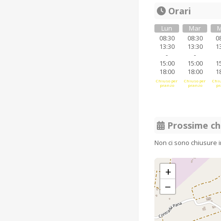
Orari
Lun
Mar
M
08:30
08:30
0
13:30
13:30
1
-
-
15:00
15:00
1
18:00
18:00
1
Chiuso per
Chiuso per
Chiu
pranzo
pranzo
pr
Prossime ch
Non ci sono chiusure 
+
−