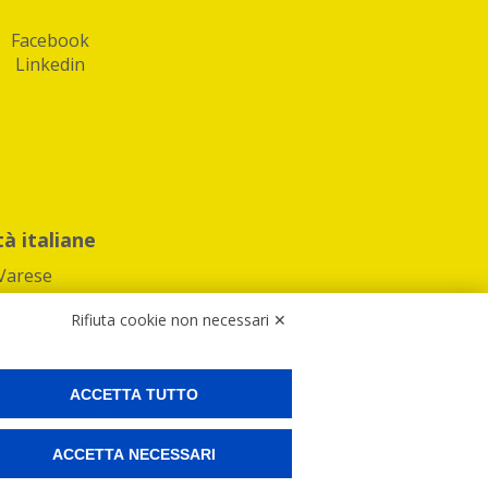
Facebook
Linkedin
tà italiane
Varese
Rifiuta cookie non necessari ✕
ACCETTA TUTTO
Preferenze Cookies
ACCETTA NECESSARI
ne e spedire i tuoi pacchi.