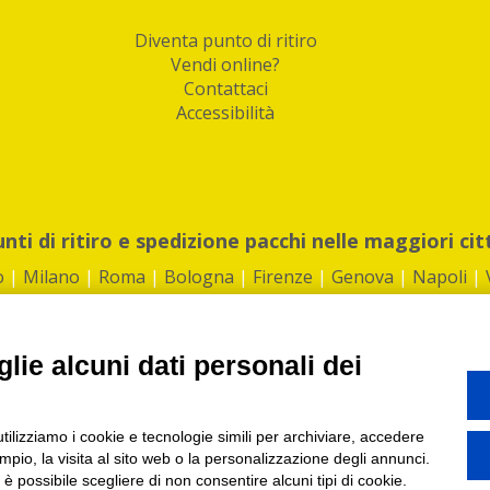
Diventa punto di ritiro
Vendi online?
Contattaci
Accessibilità
unti di ritiro e spedizione pacchi nelle maggiori cit
o
|
Milano
|
Roma
|
Bologna
|
Firenze
|
Genova
|
Napoli
|
lie alcuni dati personali dei
©2026 IndaBox srl
utilizziamo i cookie e tecnologie simili per archiviare, accedere
1360012 | REA: RM 1494760 | Cap.Soc.: 50.000€ |
Whistleblowing
|
Privacy
|
ti di ritiro tra Bar, Tabaccai, Edicole e Kipoint per ritirare i tuoi acquisti onli
pio, la visita al sito web o la personalizzazione degli annunci.
, è possibile scegliere di non consentire alcuni tipi di cookie.