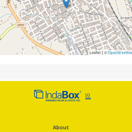
Leaflet
©
|
OpenStreetM
About