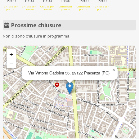
19:00
19:00
19:00
19:00
19:00
19:00
Chiuso per
Chiuso per
Chiuso per
Chiuso per
Chiuso per
Chiuso per
pranzo
pranzo
pranzo
pranzo
pranzo
pranzo
Prossime chiusure
Non ci sono chiusure in programma.
+
−
×
Via Vittorio Gadolini 56, 29122 Piacenza (PC)