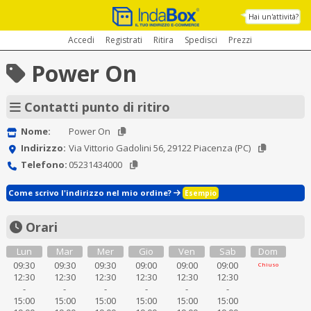
Hai un'attività?
Accedi
Registrati
Ritira
Spedisci
Prezzi
Power On
Contatti punto di ritiro
Nome:
Power On
Indirizzo:
Via Vittorio Gadolini 56, 29122 Piacenza (PC)
Telefono:
05231434000
Come scrivo l'indirizzo nel mio ordine?
Esempio
Orari
Lun
Mar
Mer
Gio
Ven
Sab
Dom
09:30
09:30
09:30
09:00
09:00
09:00
Chiuso
12:30
12:30
12:30
12:30
12:30
12:30
-
-
-
-
-
-
15:00
15:00
15:00
15:00
15:00
15:00