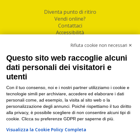
Diventa punto di ritiro
Vendi online?
Contattaci
Accessibilità
Follow Us
Rifiuta cookie non necessari ✕
Facebook
Questo sito web raccoglie alcuni
Linkedin
dati personali dei visitatori e
utenti
I nostri punti di ritiro e spedizione pacchi nelle
maggiori città italiane
Con il tuo consenso, noi e i nostri partner utilizziamo i cookie e
tecnologie simili per archiviare, accedere ed elaborare i dati
Torino
|
Milano
|
Roma
|
Bologna
|
Firenze
|
Genova
|
personali come, ad esempio, la visita al sito web o la
Napoli
|
Varese
personalizzazione degli annunci. Poiché rispettiamo il tuo diritto
alla privacy, è possibile scegliere di non consentire alcuni tipi di
cookie. Clicca su preferenze GDPR per saperne di più.
Visualizza la Cookie Policy Completa
©2026 IndaBox srl