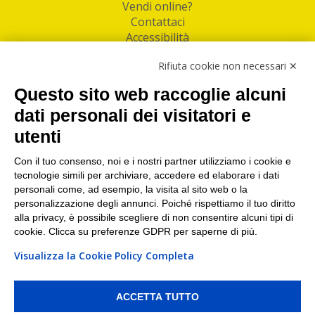
Vendi online?
Contattaci
Accessibilità
Follow Us
Rifiuta cookie non necessari ✕
Facebook
Questo sito web raccoglie alcuni
Linkedin
dati personali dei visitatori e
utenti
I nostri punti di ritiro e spedizione pacchi nelle
maggiori città italiane
Con il tuo consenso, noi e i nostri partner utilizziamo i cookie e
tecnologie simili per archiviare, accedere ed elaborare i dati
Torino
|
Milano
|
Roma
|
Bologna
|
Firenze
|
Genova
|
personali come, ad esempio, la visita al sito web o la
Napoli
|
Varese
personalizzazione degli annunci. Poiché rispettiamo il tuo diritto
alla privacy, è possibile scegliere di non consentire alcuni tipi di
cookie. Clicca su preferenze GDPR per saperne di più.
Visualizza la Cookie Policy Completa
©2026 IndaBox srl
PI/CF/N°Iscr.: 10821360012 | REA: RM 1494760 | Cap.Soc.: 50.000€ |
Whistleblowing
|
Privacy
|
Preferenze Cookies
ACCETTA TUTTO
IndaBox | Oltre 11.500 punti di ritiro tra Bar, Tabaccai, Edicole e Kipoint per