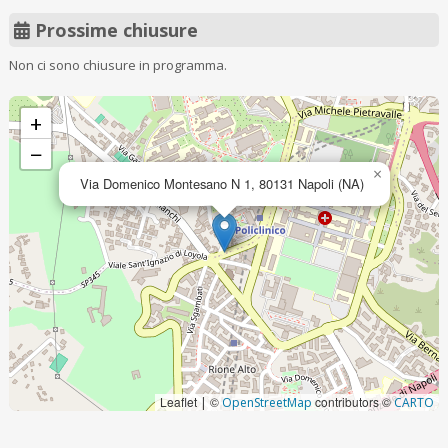
Prossime chiusure
Non ci sono chiusure in programma.
+
−
×
Via Domenico Montesano N 1, 80131 Napoli (NA)
Leaflet
©
contributors ©
|
OpenStreetMap
CARTO