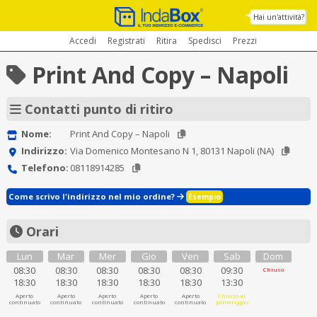
Hai un'attività?
Accedi
Registrati
Ritira
Spedisci
Prezzi
Print And Copy – Napoli
Contatti punto di ritiro
Nome:
Print And Copy – Napoli
Indirizzo:
Via Domenico Montesano N 1, 80131 Napoli (NA)
Telefono:
08118914285
Come scrivo l'indirizzo nel mio ordine?
Esempio
Orari
Lun
Mar
Mer
Gio
Ven
Sab
Dom
08:30
08:30
08:30
08:30
08:30
09:30
Chiuso
18:30
18:30
18:30
18:30
18:30
13:30
Aperto
Aperto
Aperto
Aperto
Aperto
Chiuso al
continuato
continuato
continuato
continuato
continuato
pomeriggio