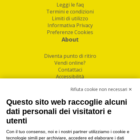
Leggi le faq
Termini e condizioni
Limiti di utilizzo
Informativa Privacy
Preferenze Cookies
About
Diventa punto di ritiro
Vendi online?
Contattaci
Accessibilità
Follow Us
Rifiuta cookie non necessari ✕
Facebook
Questo sito web raccoglie alcuni
Linkedin
dati personali dei visitatori e
utenti
I nostri punti di ritiro e spedizione pacchi nelle
maggiori città italiane
Con il tuo consenso, noi e i nostri partner utilizziamo i cookie e
tecnologie simili per archiviare, accedere ed elaborare i dati