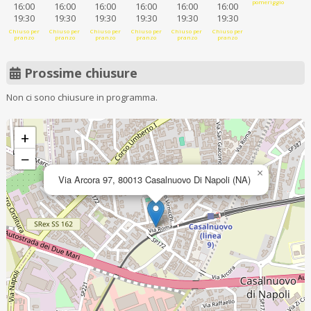
pomeriggio
16:00
16:00
16:00
16:00
16:00
16:00
19:30
19:30
19:30
19:30
19:30
19:30
Chiuso per
Chiuso per
Chiuso per
Chiuso per
Chiuso per
Chiuso per
pranzo
pranzo
pranzo
pranzo
pranzo
pranzo
Prossime chiusure
Non ci sono chiusure in programma.
+
−
×
Via Arcora 97, 80013 Casalnuovo Di Napoli (NA)