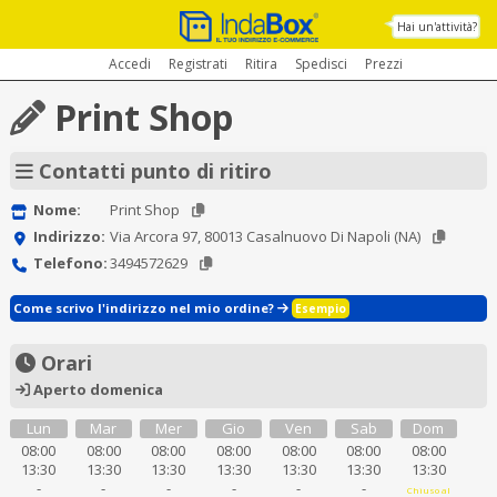
Hai un'attività?
Accedi
Registrati
Ritira
Spedisci
Prezzi
Print Shop
Contatti punto di ritiro
Nome:
Print Shop
Indirizzo:
Via Arcora 97, 80013 Casalnuovo Di Napoli (NA)
Telefono:
3494572629
Come scrivo l'indirizzo nel mio ordine?
Esempio
Orari
Aperto domenica
Lun
Mar
Mer
Gio
Ven
Sab
Dom
08:00
08:00
08:00
08:00
08:00
08:00
08:00
13:30
13:30
13:30
13:30
13:30
13:30
13:30
-
-
-
-
-
-
Chiuso al