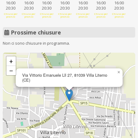
16:00
16:00
16:00
16:00
16:00
16:00
16:00
20:30
20:30
20:30
20:30
20:30
20:30
20:30
Chiuso per
Chiuso per
Chiuso per
Chiuso per
Chiuso per
Chiuso per
Chiuso per
pranzo
pranzo
pranzo
pranzo
pranzo
pranzo
pranzo
Prossime chiusure
Non ci sono chiusure in programma.
+
−
×
Via Vittorio Emanuele Lll 27, 81039 Villa Literno
(CE)