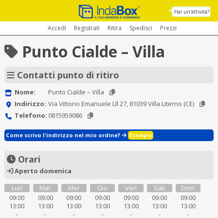
Hai un'attività?
Accedi
Registrati
Ritira
Spedisci
Prezzi
Punto Cialde – Villa
Contatti punto di ritiro
Nome:
Punto Cialde – Villa
Indirizzo:
Via Vittorio Emanuele Lll 27, 81039 Villa Literno (CE)
Telefono:
0815959086
Come scrivo l'indirizzo nel mio ordine?
Esempio
Orari
Aperto domenica
Lun
Mar
Mer
Gio
Ven
Sab
Dom
09:00
09:00
09:00
09:00
09:00
09:00
09:00
13:00
13:00
13:00
13:00
13:00
13:00
13:00
-
-
-
-
-
-
-