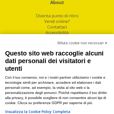
About
Diventa punto di ritiro
Vendi online?
Contattaci
Accessibilità
Follow Us
Rifiuta cookie non necessari ✕
Facebook
Questo sito web raccoglie alcuni
Linkedin
dati personali dei visitatori e
utenti
I nostri punti di ritiro e spedizione pacchi nelle
maggiori città italiane
Con il tuo consenso, noi e i nostri partner utilizziamo i cookie e
tecnologie simili per archiviare, accedere ed elaborare i dati
Torino
|
Milano
|
Roma
|
Bologna
|
Firenze
|
Genova
|
personali come, ad esempio, la visita al sito web o la
Napoli
|
Varese
personalizzazione degli annunci. Poiché rispettiamo il tuo diritto
alla privacy, è possibile scegliere di non consentire alcuni tipi di
cookie. Clicca su preferenze GDPR per saperne di più.
Visualizza la Cookie Policy Completa