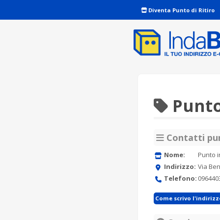
Diventa Punto di Ritiro
Punto
Contatti pun
Nome:
Punto i
Indirizzo:
Via Ben
Telefono:
096440
Come scrivo l'indiriz