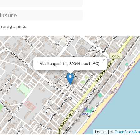
iusure
in programma.
×
Via Bengasi 11, 89044 Locri (RC)
Leaflet
©
|
OpenStreetM