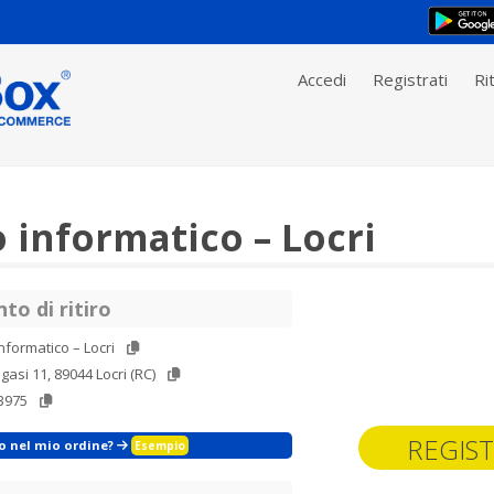
Accedi
Registrati
Rit
 informatico – Locri
to di ritiro
nformatico – Locri
gasi 11, 89044 Locri (RC)
3975
REGIST
zo nel mio ordine?
Esempio