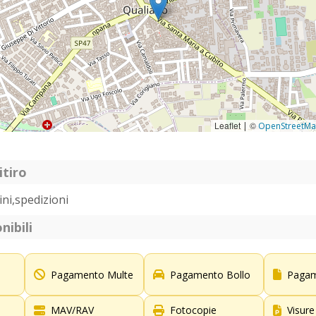
Leaflet
©
|
OpenStreetM
itiro
ni,spedizioni
nibili
Pagamento Multe
Pagamento Bollo
Pagam
MAV/RAV
Fotocopie
Visure