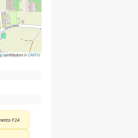
contributors ©
ap
CARTO
ento F24