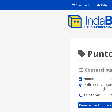
Diventa Punto di Ritiro
Punto 
Contatti pun
Nome:
Punto P
Indirizzo:
Via San
Telefono:
081335
Come scrivo l'indiriz