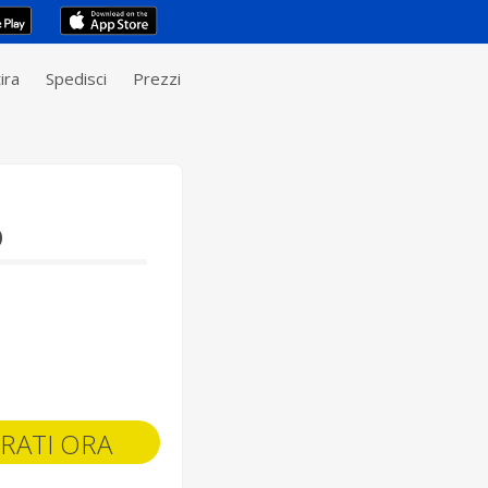
ira
Spedisci
Prezzi
o
RATI ORA