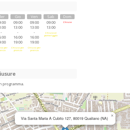
er
Gio
Ven
Sab
Dom
9:00
09:00
09:00
09:00
Chiuso
3:00
13:00
13:00
13:00
-
-
-
Chiuso al
pomeriggio
6:00
16:00
16:00
9:00
19:00
19:00
so per
Chiuso per
Chiuso per
anzo
pranzo
pranzo
iusure
in programma.
×
Via Santa Maria A Cubito 127, 80019 Qualiano (NA)