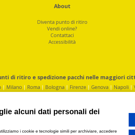
About
Diventa punto di ritiro
Vendi online?
Contattaci
Accessibilità
unti di ritiro e spedizione pacchi nelle maggiori cit
o
|
Milano
|
Roma
|
Bologna
|
Firenze
|
Genova
|
Napoli
|
lie alcuni dati personali dei
©2026 IndaBox srl
utilizziamo i cookie e tecnologie simili per archiviare, accedere
1360012 | REA: RM 1494760 | Cap.Soc.: 50.000€ |
Whistleblowing
|
Privacy
|