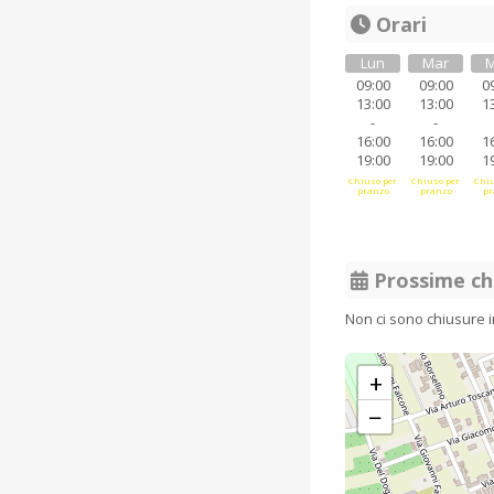
Orari
Lun
Mar
M
09:00
09:00
0
13:00
13:00
1
-
-
16:00
16:00
1
19:00
19:00
1
Chiuso per
Chiuso per
Chiu
pranzo
pranzo
pr
Prossime ch
Non ci sono chiusure 
+
−