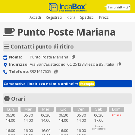
Hai un'attività?
Accedi
Registrati
Ritira
Spedisci
Prezzi
Punto Poste Mariana
Contatti punto di ritiro
Nome:
Punto Poste Mariana
Indirizzo:
Via Sant'Eustacchio, 6c, 25128 Brescia BS, Italia
Telefono:
3921617605
Come scrivo l'indirizzo nel mio ordine?
Esempio
Orari
Lun
Mar
Mer
Gio
Ven
Sab
Dom
06:30
06:30
06:30
06:30
06:30
06:30
Chiuso
14:00
14:00
14:00
14:00
14:00
17:00
-
-
-
-
-
Aperto
continuato
16:00
16:00
16:00
16:00
16:00