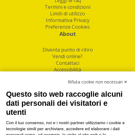
Leggi le faq
Termini e condizioni
Limiti di utilizzo
Informativa Privacy
Preferenze Cookies
About
Diventa punto di ritiro
Vendi online?
Contattaci
Accessibilità
Follow Us
Rifiuta cookie non necessari ✕
Facebook
Questo sito web raccoglie alcuni
Linkedin
dati personali dei visitatori e
utenti
I nostri punti di ritiro e spedizione pacchi nelle
maggiori città italiane
Con il tuo consenso, noi e i nostri partner utilizziamo i cookie e
tecnologie simili per archiviare, accedere ed elaborare i dati
Torino
|
Milano
|
Roma
|
Bologna
|
Firenze
|
Genova
|
personali come, ad esempio, la visita al sito web o la