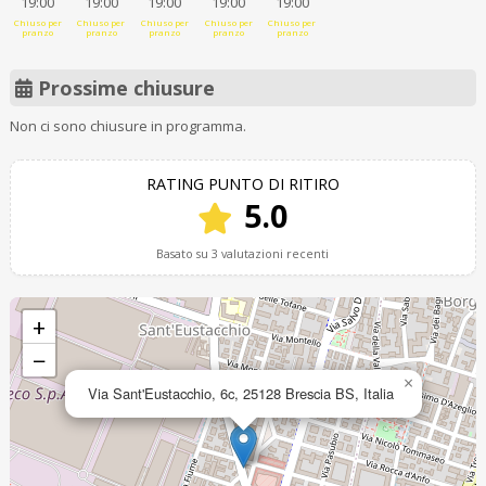
19:00
19:00
19:00
19:00
19:00
Chiuso per
Chiuso per
Chiuso per
Chiuso per
Chiuso per
pranzo
pranzo
pranzo
pranzo
pranzo
Prossime chiusure
Non ci sono chiusure in programma.
RATING PUNTO DI RITIRO
5.0
Basato su 3 valutazioni recenti
+
−
×
Via Sant'Eustacchio, 6c, 25128 Brescia BS, Italia