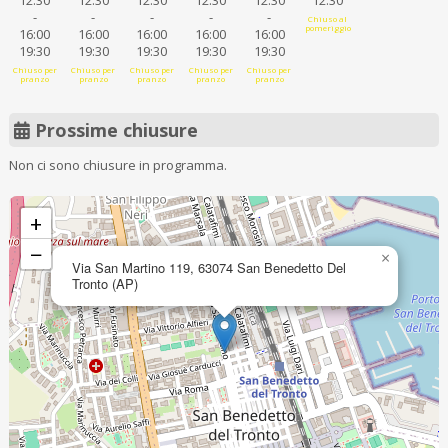
12:30
12:30
12:30
12:30
12:30
12:30
-
-
-
-
-
Chiuso al
pomeriggio
16:00
16:00
16:00
16:00
16:00
19:30
19:30
19:30
19:30
19:30
Chiuso per
Chiuso per
Chiuso per
Chiuso per
Chiuso per
pranzo
pranzo
pranzo
pranzo
pranzo
Prossime chiusure
Non ci sono chiusure in programma.
+
−
×
Via San Martino 119, 63074 San Benedetto Del
Tronto (AP)