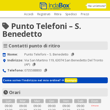
Hai un'attività?
Accedi
Registrati
Ritira
Spedisci
Prezzi
Punto Telefoni – S.
Benedetto
Contatti punto di ritiro
Nome:
Punto Telefoni – S. Benedetto
Indirizzo:
Via San Martino 119, 63074 San Benedetto Del Tronto
(AP)
Telefono:
0735588800
Come scrivo l'indirizzo nel mio ordine?
Esempio
Orari
Lun
Mar
Mer
Gio
Ven
Sab
Dom
09:00
09:00
09:00
09:00
09:00
09:00
Chiuso