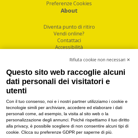
Preferenze Cookies
About
Diventa punto di ritiro
Vendi online?
Contattaci
Accessibilità
Follow Us
Rifiuta cookie non necessari ✕
Facebook
Questo sito web raccoglie alcuni
Linkedin
dati personali dei visitatori e
utenti
I nostri punti di ritiro e spedizione pacchi nelle
maggiori città italiane
Con il tuo consenso, noi e i nostri partner utilizziamo i cookie e
tecnologie simili per archiviare, accedere ed elaborare i dati
Torino
|
Milano
|
Roma
|
Bologna
|
Firenze
|
Genova
|
personali come, ad esempio, la visita al sito web o la
Napoli
|
Varese
personalizzazione degli annunci. Poiché rispettiamo il tuo diritto
alla privacy, è possibile scegliere di non consentire alcuni tipi di
cookie. Clicca su preferenze GDPR per saperne di più.