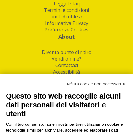
Leggi le faq
Termini e condizioni
Limiti di utilizzo
Informativa Privacy
Preferenze Cookies
About
Diventa punto di ritiro
Vendi online?
Contattaci
Accessibilità
Follow Us
Rifiuta cookie non necessari ✕
Facebook
Questo sito web raccoglie alcuni
Linkedin
dati personali dei visitatori e
utenti
I nostri punti di ritiro e spedizione pacchi nelle
maggiori città italiane
Con il tuo consenso, noi e i nostri partner utilizziamo i cookie e
tecnologie simili per archiviare, accedere ed elaborare i dati