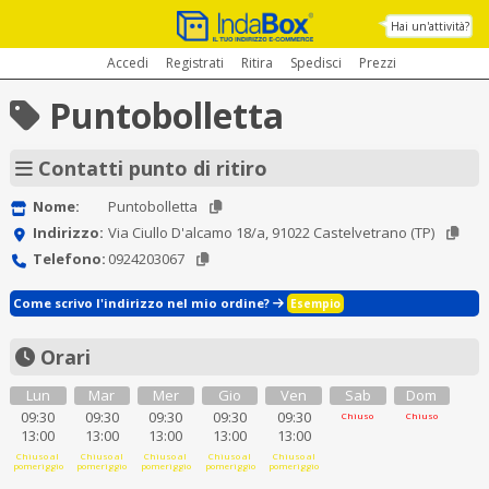
Hai un'attività?
Accedi
Registrati
Ritira
Spedisci
Prezzi
Puntobolletta
Contatti punto di ritiro
Nome:
Puntobolletta
Indirizzo:
Via Ciullo D'alcamo 18/a, 91022 Castelvetrano (TP)
Telefono:
0924203067
Come scrivo l'indirizzo nel mio ordine?
Esempio
Orari
Lun
Mar
Mer
Gio
Ven
Sab
Dom
09:30
09:30
09:30
09:30
09:30
Chiuso
Chiuso
13:00
13:00
13:00
13:00
13:00
Chiuso al
Chiuso al
Chiuso al
Chiuso al
Chiuso al
pomeriggio
pomeriggio
pomeriggio
pomeriggio
pomeriggio