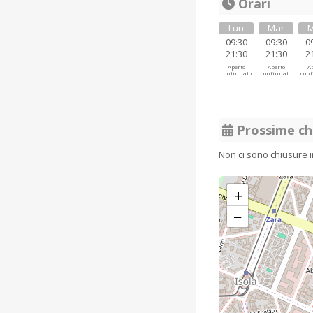
Orari
Lun
Mar
M
09:30
09:30
0
21:30
21:30
2
Aperto
Aperto
Ap
continuato
continuato
cont
Prossime ch
Non ci sono chiusure 
+
−