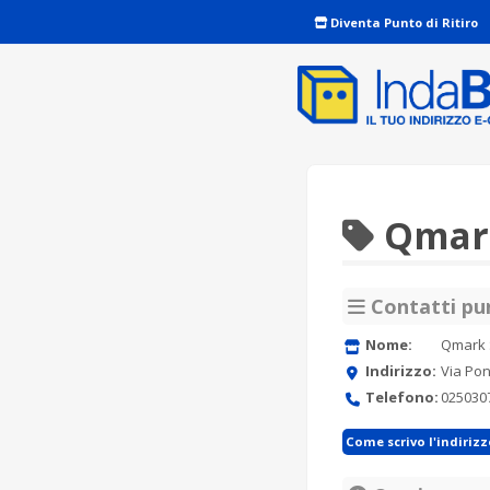
Diventa Punto di Ritiro
Qmark
Contatti pun
Nome:
Qmark S
Indirizzo:
Via Pon
Telefono:
025030
Come scrivo l'indiriz