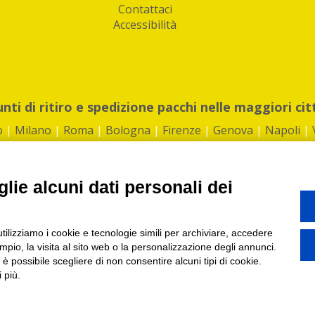
Contattaci
Accessibilità
unti di ritiro e spedizione pacchi nelle maggiori cit
o
|
Milano
|
Roma
|
Bologna
|
Firenze
|
Genova
|
Napoli
|
lie alcuni dati personali dei
©2026 IndaBox srl
utilizziamo i cookie e tecnologie simili per archiviare, accedere
1360012 | REA: RM 1494760 | Cap.Soc.: 50.000€ |
Whistleblowing
|
Privacy
|
ti di ritiro tra Bar, Tabaccai, Edicole e Kipoint per ritirare i tuoi acquisti onli
pio, la visita al sito web o la personalizzazione degli annunci.
, è possibile scegliere di non consentire alcuni tipi di cookie.
 più.