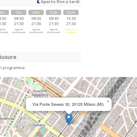
Aperto fino a tardi
er
Gio
Ven
Sab
Dom
9:30
09:30
09:30
09:30
15:30
1:30
21:30
21:30
21:30
21:30
erto
Aperto
Aperto
Aperto
Chiuso al
inuato
continuato
continuato
continuato
mattino
iusure
in programma.
×
Via Ponte Seveso 30, 20125 Milano (MI)