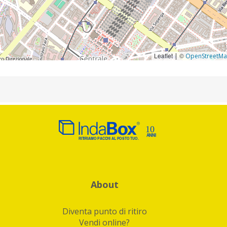
Leaflet
©
|
OpenStreetM
About
Diventa punto di ritiro
Vendi online?