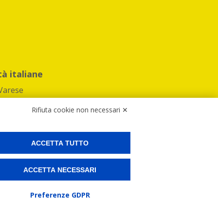
tà italiane
Varese
Rifiuta cookie non necessari ✕
ACCETTA TUTTO
Preferenze Cookies
ACCETTA NECESSARI
ne e spedire i tuoi pacchi.
Preferenze GDPR