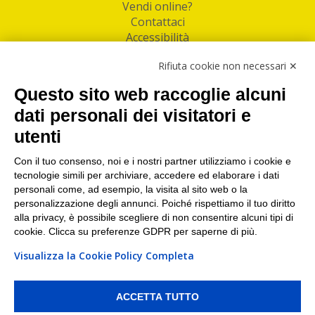
Vendi online?
Contattaci
Accessibilità
Follow Us
Rifiuta cookie non necessari ✕
Facebook
Questo sito web raccoglie alcuni
Linkedin
dati personali dei visitatori e
utenti
I nostri punti di ritiro e spedizione pacchi nelle
maggiori città italiane
Con il tuo consenso, noi e i nostri partner utilizziamo i cookie e
tecnologie simili per archiviare, accedere ed elaborare i dati
Torino
|
Milano
|
Roma
|
Bologna
|
Firenze
|
Genova
|
personali come, ad esempio, la visita al sito web o la
Napoli
|
Varese
personalizzazione degli annunci. Poiché rispettiamo il tuo diritto
alla privacy, è possibile scegliere di non consentire alcuni tipi di
cookie. Clicca su preferenze GDPR per saperne di più.
Visualizza la Cookie Policy Completa
©2026 IndaBox srl
PI/CF/N°Iscr.: 10821360012 | REA: RM 1494760 | Cap.Soc.: 50.000€ |
Whistleblowing
|
Privacy
|
Preferenze Cookies
ACCETTA TUTTO
IndaBox | Oltre 11.500 punti di ritiro tra Bar, Tabaccai, Edicole e Kipoint per