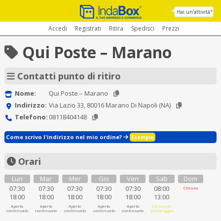
Hai un'attività?
Accedi
Registrati
Ritira
Spedisci
Prezzi
Qui Poste – Marano
Contatti punto di ritiro
Nome:
Qui Poste – Marano
Indirizzo:
Via Lazio 33, 80016 Marano Di Napoli (NA)
Telefono:
08118404148
Come scrivo l'indirizzo nel mio ordine?
Esempio
Orari
Lun
Mar
Mer
Gio
Ven
Sab
Dom
07:30
07:30
07:30
07:30
07:30
08:00
Chiuso
18:00
18:00
18:00
18:00
18:00
13:00
Aperto
Aperto
Aperto
Aperto
Aperto
Chiuso al
continuato
continuato
continuato
continuato
continuato
pomeriggio