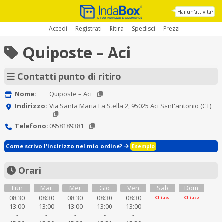
Hai un'attività?
Accedi
Registrati
Ritira
Spedisci
Prezzi
Quiposte – Aci
Contatti punto di ritiro
Nome:
Quiposte – Aci
Indirizzo:
Via Santa Maria La Stella 2, 95025 Aci Sant'antonio (CT)
Telefono:
0958189381
Come scrivo l'indirizzo nel mio ordine?
Esempio
Orari
Lun
Mar
Mer
Gio
Ven
Sab
Dom
08:30
08:30
08:30
08:30
08:30
Chiuso
Chiuso
13:00
13:00
13:00
13:00
13:00
-
-
-
-
-