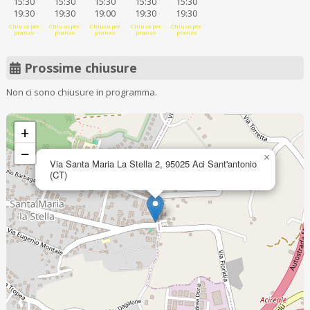
15:30
15:30
15:30
15:30
15:30
19:30
19:30
19:00
19:30
19:30
Chiuso per
Chiuso per
Chiuso per
Chiuso per
Chiuso per
pranzo
pranzo
pranzo
pranzo
pranzo
Prossime chiusure
Non ci sono chiusure in programma.
+
−
×
Via Santa Maria La Stella 2, 95025 Aci Sant'antonio
(CT)