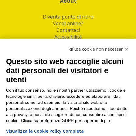
About
Diventa punto di ritiro
Vendi online?
Contattaci
Accessibilità
Follow Us
Rifiuta cookie non necessari ✕
Facebook
Questo sito web raccoglie alcuni
Linkedin
dati personali dei visitatori e
utenti
I nostri punti di ritiro e spedizione pacchi nelle
maggiori città italiane
Con il tuo consenso, noi e i nostri partner utilizziamo i cookie e
tecnologie simili per archiviare, accedere ed elaborare i dati
Torino
|
Milano
|
Roma
|
Bologna
|
Firenze
|
Genova
|
personali come, ad esempio, la visita al sito web o la
Napoli
|
Varese
personalizzazione degli annunci. Poiché rispettiamo il tuo diritto
alla privacy, è possibile scegliere di non consentire alcuni tipi di
cookie. Clicca su preferenze GDPR per saperne di più.
Visualizza la Cookie Policy Completa