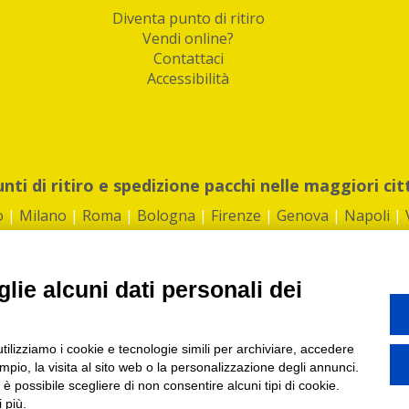
Diventa punto di ritiro
Vendi online?
Contattaci
Accessibilità
unti di ritiro e spedizione pacchi nelle maggiori cit
o
|
Milano
|
Roma
|
Bologna
|
Firenze
|
Genova
|
Napoli
|
lie alcuni dati personali dei
©2026 IndaBox srl
utilizziamo i cookie e tecnologie simili per archiviare, accedere
1360012 | REA: RM 1494760 | Cap.Soc.: 50.000€ |
Whistleblowing
|
Privacy
|
ti di ritiro tra Bar, Tabaccai, Edicole e Kipoint per ritirare i tuoi acquisti onli
pio, la visita al sito web o la personalizzazione degli annunci.
, è possibile scegliere di non consentire alcuni tipi di cookie.
 più.