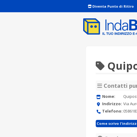
Diventa Punto di Ritiro
Quipo
Contatti pun
Nome:
Quipos
Indirizzo:
Via Aur
Telefono:
058618
Come scrivo l'indiriz