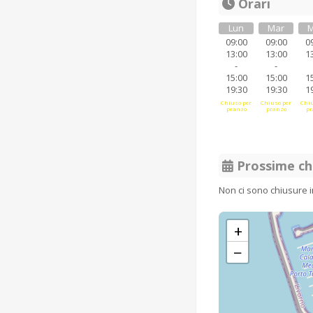
Orari
Lun
Mar
M
09:00
09:00
0
13:00
13:00
1
-
-
15:00
15:00
1
19:30
19:30
1
Chiuso per
Chiuso per
Chiu
pranzo
pranzo
pr
Prossime ch
Non ci sono chiusure 
+
−