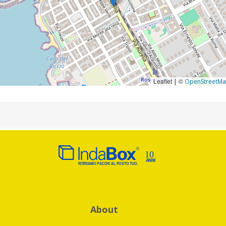
Leaflet
©
|
OpenStreetM
About