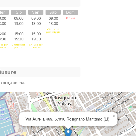
er
Gio
Ven
Sab
Dom
9:00
09:00
09:00
09:00
Chiuso
3:00
13:00
13:00
13:00
-
-
-
Chiuso al
pomeriggio
5:00
15:00
15:00
9:30
19:30
19:30
so per
Chiuso per
Chiuso per
anzo
pranzo
pranzo
iusure
in programma.
×
Via Aurelia 469, 57016 Rosignano Marittimo (LI)