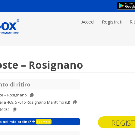
Accedi
Registrati
Rit
ste – Rosignano
to di ritiro
te – Rosignano
elia 469, 57016 Rosignano Marittimo (LI)
36935
REGIST
zo nel mio ordine?
Esempio