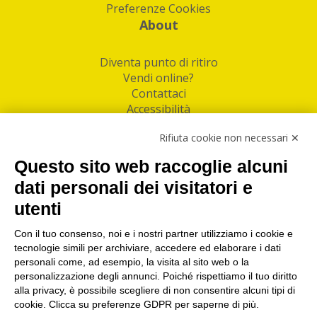
Preferenze Cookies
About
Diventa punto di ritiro
Vendi online?
Contattaci
Accessibilità
Follow Us
Rifiuta cookie non necessari ✕
Facebook
Questo sito web raccoglie alcuni
Linkedin
dati personali dei visitatori e
utenti
I nostri punti di ritiro e spedizione pacchi nelle
maggiori città italiane
Con il tuo consenso, noi e i nostri partner utilizziamo i cookie e
tecnologie simili per archiviare, accedere ed elaborare i dati
Torino
|
Milano
|
Roma
|
Bologna
|
Firenze
|
Genova
|
personali come, ad esempio, la visita al sito web o la
Napoli
|
Varese
personalizzazione degli annunci. Poiché rispettiamo il tuo diritto
alla privacy, è possibile scegliere di non consentire alcuni tipi di
cookie. Clicca su preferenze GDPR per saperne di più.