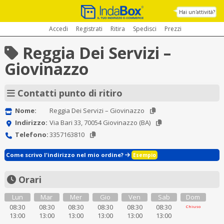
Hai un'attività?
Accedi
Registrati
Ritira
Spedisci
Prezzi
Reggia Dei Servizi –
Giovinazzo
Contatti punto di ritiro
Nome:
Reggia Dei Servizi – Giovinazzo
Indirizzo:
Via Bari 33, 70054 Giovinazzo (BA)
Telefono:
3357163810
Come scrivo l'indirizzo nel mio ordine?
Esempio
Orari
Lun
Mar
Mer
Gio
Ven
Sab
Dom
08:30
08:30
08:30
08:30
08:30
08:30
Chiuso
13:00
13:00
13:00
13:00
13:00
13:00