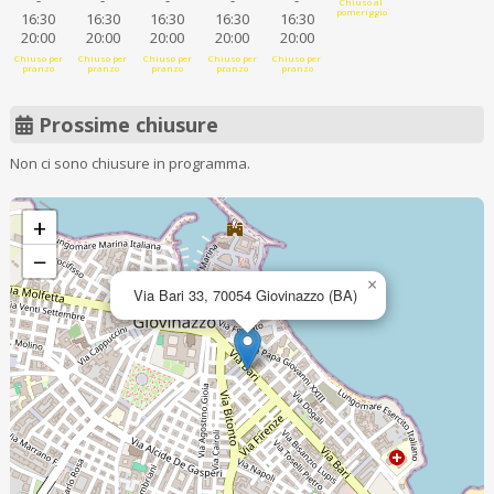
-
-
-
-
-
Chiuso al
pomeriggio
16:30
16:30
16:30
16:30
16:30
20:00
20:00
20:00
20:00
20:00
Chiuso per
Chiuso per
Chiuso per
Chiuso per
Chiuso per
pranzo
pranzo
pranzo
pranzo
pranzo
Prossime chiusure
Non ci sono chiusure in programma.
+
−
×
Via Bari 33, 70054 Giovinazzo (BA)