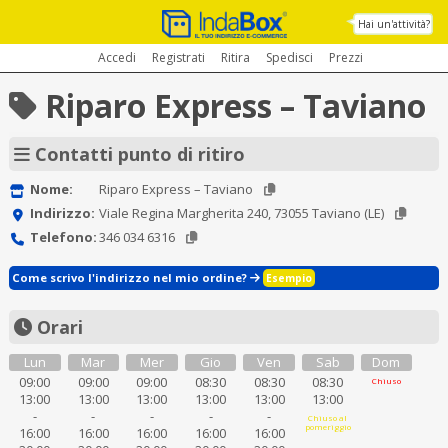
Hai un'attività?
Accedi
Registrati
Ritira
Spedisci
Prezzi
Riparo Express – Taviano
Contatti punto di ritiro
Nome:
Riparo Express – Taviano
Indirizzo:
Viale Regina Margherita 240, 73055 Taviano (LE)
Telefono:
346 034 6316
Come scrivo l'indirizzo nel mio ordine?
Esempio
Orari
Lun
Mar
Mer
Gio
Ven
Sab
Dom
09:00
09:00
09:00
08:30
08:30
08:30
Chiuso
13:00
13:00
13:00
13:00
13:00
13:00
-
-
-
-
-
Chiuso al
pomeriggio
16:00
16:00
16:00
16:00
16:00