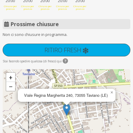
20:00
20:00
20:00
20:00
20:00
Chiuso per
Chiuso per
Chiuso per
Chiuso per
Chiuso per
pranzo
pranzo
pranzo
pranzo
pranzo
Prossime chiusure
Non ci sono chiusure in programma.
RITIRO FRESH
Stai facendo spedire qualcosa (di fresco) qui
+
−
×
Viale Regina Margherita 240, 73055 Taviano (LE)