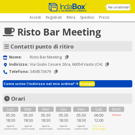
Hai un'attività?
Accedi
Registrati
Ritira
Spedisci
Prezzi
Risto Bar Meeting
Contatti punto di ritiro
Nome:
Risto Bar Meeting
Indirizzo:
Via Giulio Cesare 26/a, 66054 Vasto (CH)
Telefono:
3458573679
Come scrivo l'indirizzo nel mio ordine?
Esempio
Orari
Lun
Mar
Mer
Gio
Ven
Sab
Dom
05:30
05:30
05:30
05:30
05:30
06:00
Chiuso
18:30
18:30
18:30
18:30
18:30
12:00
Aperto
Aperto
Aperto
Aperto
Aperto
Chiuso al
continuato
continuato
continuato
continuato
continuato
pomeriggio