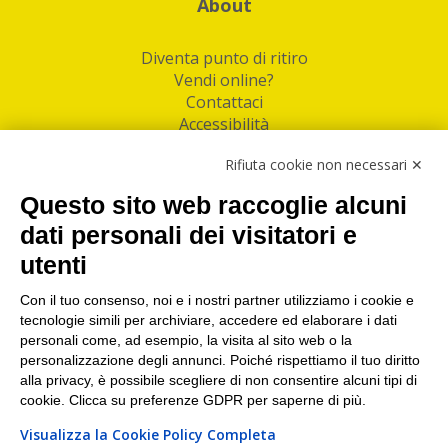
About
Diventa punto di ritiro
Vendi online?
Contattaci
Accessibilità
Follow Us
Rifiuta cookie non necessari ✕
Facebook
Questo sito web raccoglie alcuni
Linkedin
dati personali dei visitatori e
utenti
I nostri punti di ritiro e spedizione pacchi nelle
maggiori città italiane
Con il tuo consenso, noi e i nostri partner utilizziamo i cookie e
tecnologie simili per archiviare, accedere ed elaborare i dati
Torino
|
Milano
|
Roma
|
Bologna
|
Firenze
|
Genova
|
personali come, ad esempio, la visita al sito web o la
Napoli
|
Varese
personalizzazione degli annunci. Poiché rispettiamo il tuo diritto
alla privacy, è possibile scegliere di non consentire alcuni tipi di
cookie. Clicca su preferenze GDPR per saperne di più.
Visualizza la Cookie Policy Completa