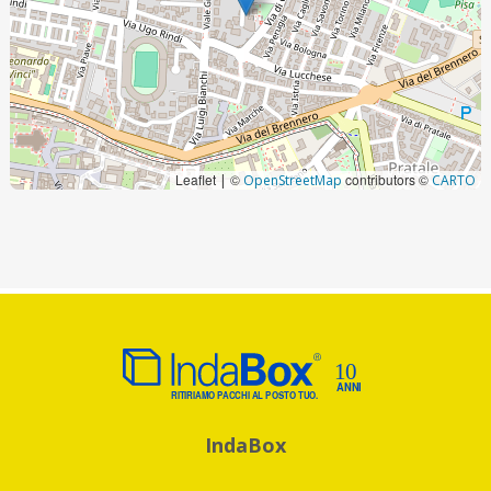
Leaflet
©
contributors ©
|
OpenStreetMap
CARTO
IndaBox