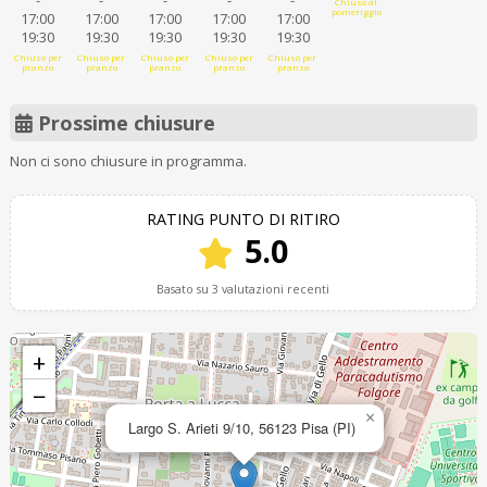
-
-
-
-
-
Chiuso al
pomeriggio
17:00
17:00
17:00
17:00
17:00
19:30
19:30
19:30
19:30
19:30
Chiuso per
Chiuso per
Chiuso per
Chiuso per
Chiuso per
pranzo
pranzo
pranzo
pranzo
pranzo
Prossime chiusure
Non ci sono chiusure in programma.
RATING PUNTO DI RITIRO
5.0
Basato su 3 valutazioni recenti
+
−
×
Largo S. Arieti 9/10, 56123 Pisa (PI)