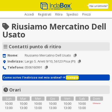
Hai un'attività?
Accedi
Registrati
Ritira
Spedisci
Prezzi
Riusiamo Mercatino Dell
Usato
Contatti punto di ritiro
Nome:
Riusiamo Mercatino Dell Usato
Indirizzo:
Largo S. Arieti 9/10, 56123 Pisa (PI)
Telefono:
0506160991
Come scrivo l'indirizzo nel mio ordine?
Esempio
Orari
Lun
Mar
Mer
Gio
Ven
Sab
Dom
10:00
10:00
10:00
10:00
10:00
10:00
Chiuso
13:00
13:00
13:00
13:00
13:00
13:00