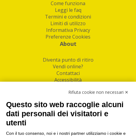
Come funziona
Leggi le faq
Termini e condizioni
Limiti di utilizzo
Informativa Privacy
Preferenze Cookies
About
Diventa punto di ritiro
Vendi online?
Contattaci
Accessibilità
Follow Us
Rifiuta cookie non necessari ✕
Facebook
Questo sito web raccoglie alcuni
Linkedin
dati personali dei visitatori e
utenti
I nostri punti di ritiro e spedizione pacchi nelle
maggiori città italiane
Con il tuo consenso, noi e i nostri partner utilizziamo i cookie e