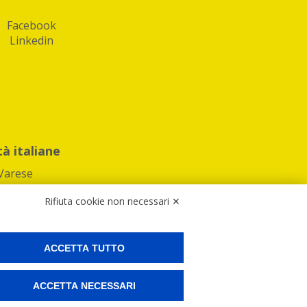
Facebook
Linkedin
tà italiane
Varese
Rifiuta cookie non necessari ✕
ACCETTA TUTTO
Preferenze Cookies
ACCETTA NECESSARI
ne e spedire i tuoi pacchi.