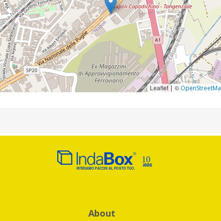
Leaflet
©
|
OpenStreetM
About