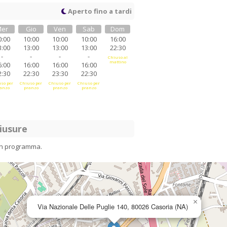
Aperto fino a tardi
er
Gio
Ven
Sab
Dom
0:00
10:00
10:00
10:00
16:00
3:00
13:00
13:00
13:00
22:30
-
-
-
-
Chiuso al
mattino
6:00
16:00
16:00
16:00
2:30
22:30
23:30
22:30
so per
Chiuso per
Chiuso per
Chiuso per
anzo
pranzo
pranzo
pranzo
iusure
in programma.
×
Via Nazionale Delle Puglie 140, 80026 Casoria (NA)