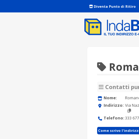
Diventa Punto di Ritiro
Roman
Contatti pun
Nome:
Romano
Indirizzo:
Via Naz
Telefono:
333 677
Come scrivo l'indiriz