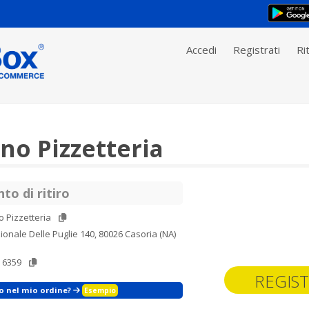
Accedi
Registrati
Rit
o Pizzetteria
to di ritiro
 Pizzetteria
ionale Delle Puglie 140, 80026 Casoria (NA)
 6359
REGIST
zo nel mio ordine?
Esempio