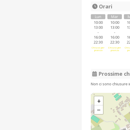
Orari
Lun
Mar
M
10:00
10:00
1
13:00
13:00
1
-
-
16:00
16:00
1
22:30
22:30
2
Chiuso per
Chiuso per
Chiu
pranzo
pranzo
pr
Prossime ch
Non ci sono chiusure 
+
−