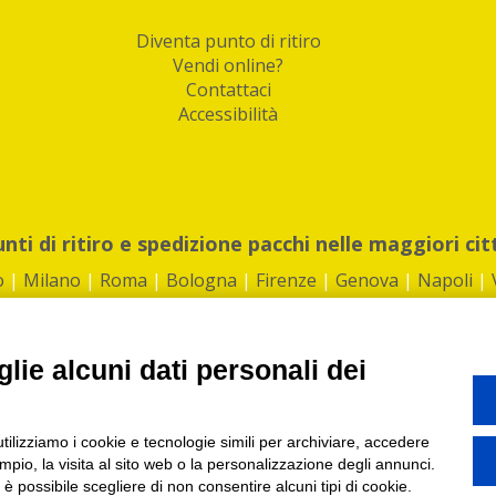
Diventa punto di ritiro
Vendi online?
Contattaci
Accessibilità
unti di ritiro e spedizione pacchi nelle maggiori cit
o
|
Milano
|
Roma
|
Bologna
|
Firenze
|
Genova
|
Napoli
|
lie alcuni dati personali dei
©2026 IndaBox srl
utilizziamo i cookie e tecnologie simili per archiviare, accedere
1360012 | REA: RM 1494760 | Cap.Soc.: 50.000€ |
Whistleblowing
|
Privacy
|
ti di ritiro tra Bar, Tabaccai, Edicole e Kipoint per ritirare i tuoi acquisti onli
pio, la visita al sito web o la personalizzazione degli annunci.
, è possibile scegliere di non consentire alcuni tipi di cookie.