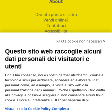
About
Diventa punto di ritiro
Vendi online?
Contattaci
Accessibilità
Follow Us
Rifiuta cookie non necessari ✕
Facebook
Questo sito web raccoglie alcuni
Linkedin
dati personali dei visitatori e
utenti
I nostri punti di ritiro e spedizione pacchi nelle
maggiori città italiane
Con il tuo consenso, noi e i nostri partner utilizziamo i cookie e
tecnologie simili per archiviare, accedere ed elaborare i dati
Torino
|
Milano
|
Roma
|
Bologna
|
Firenze
|
Genova
|
personali come, ad esempio, la visita al sito web o la
Napoli
|
Varese
personalizzazione degli annunci. Poiché rispettiamo il tuo diritto
alla privacy, è possibile scegliere di non consentire alcuni tipi di
cookie. Clicca su preferenze GDPR per saperne di più.
Visualizza la Cookie Policy Completa