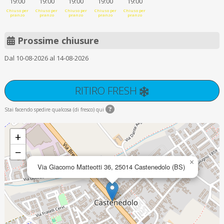
19:00
19:00
19:00
19:00
19:00
Chiuso per
Chiuso per
Chiuso per
Chiuso per
Chiuso per
pranzo
pranzo
pranzo
pranzo
pranzo
Prossime chiusure
Dal 10-08-2026 al 14-08-2026
RITIRO FRESH
Stai facendo spedire qualcosa (di fresco) qui
+
−
×
Via Giacomo Matteotti 36, 25014 Castenedolo (BS)