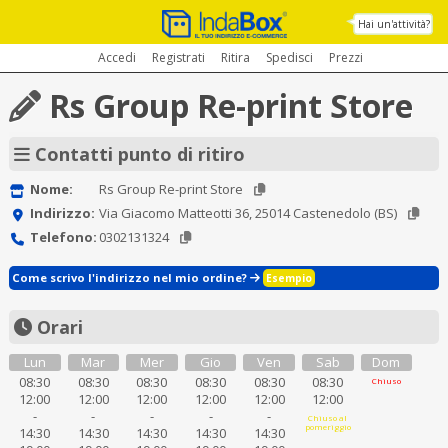
Hai un'attività?
Accedi
Registrati
Ritira
Spedisci
Prezzi
Rs Group Re-print Store
Contatti punto di ritiro
Nome:
Rs Group Re-print Store
Indirizzo:
Via Giacomo Matteotti 36, 25014 Castenedolo (BS)
Telefono:
0302131324
Come scrivo l'indirizzo nel mio ordine?
Esempio
Orari
Lun
Mar
Mer
Gio
Ven
Sab
Dom
08:30
08:30
08:30
08:30
08:30
08:30
Chiuso
12:00
12:00
12:00
12:00
12:00
12:00
-
-
-
-
-
Chiuso al
pomeriggio
14:30
14:30
14:30
14:30
14:30