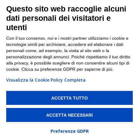
Facebook
Questo sito web raccoglie alcuni
Linkedin
dati personali dei visitatori e
utenti
I nostri punti di ritiro e spedizione pacchi nelle
maggiori città italiane
Con il tuo consenso, noi e i nostri partner utilizziamo i cookie e
tecnologie simili per archiviare, accedere ed elaborare i dati
Torino
|
Milano
|
Roma
|
Bologna
|
Firenze
|
Genova
|
personali come, ad esempio, la visita al sito web o la
Napoli
|
Varese
personalizzazione degli annunci. Poiché rispettiamo il tuo diritto
alla privacy, è possibile scegliere di non consentire alcuni tipi di
cookie. Clicca su preferenze GDPR per saperne di più.
Visualizza la Cookie Policy Completa
©2026 IndaBox srl
PI/CF/N°Iscr.: 10821360012 | REA: RM 1494760 | Cap.Soc.: 50.000€ |
Whistleblowing
|
Privacy
|
Preferenze Cookies
ACCETTA TUTTO
IndaBox | Oltre 11.500 punti di ritiro tra Bar, Tabaccai, Edicole e Kipoint per
ritirare i tuoi acquisti online e spedire i tuoi pacchi.
ACCETTA NECESSARI
Preferenze GDPR