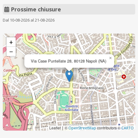
Prossime chiusure
Dal 10-08-2026 al 21-08-2026
+
−
×
Via Case Puntellate 28, 80128 Napoli (NA)
Leaflet
©
contributors ©
|
OpenStreetMap
CARTO