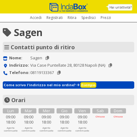
Hai un'attività?
Accedi
Registrati
Ritira
Spedisci
Prezzi
Sagen
Contatti punto di ritiro
Nome:
Sagen
Indirizzo:
Via Case Puntellate 28, 80128 Napoli (NA)
Telefono:
08119133367
Come scrivo l'indirizzo nel mio ordine?
Esempio
Orari
Lun
Mar
Mer
Gio
Ven
Sab
Dom
09:00
09:00
09:00
09:00
09:00
Chiuso
Chiuso
18:00
18:00
18:00
18:00
18:00
Aperto
Aperto
Aperto
Aperto
Aperto
continuato
continuato
continuato
continuato
continuato