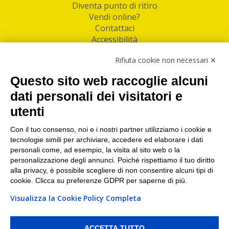
Diventa punto di ritiro
Vendi online?
Contattaci
Accessibilità
Follow Us
Rifiuta cookie non necessari ✕
Facebook
Questo sito web raccoglie alcuni
Linkedin
dati personali dei visitatori e
utenti
I nostri punti di ritiro e spedizione pacchi nelle
maggiori città italiane
Con il tuo consenso, noi e i nostri partner utilizziamo i cookie e
tecnologie simili per archiviare, accedere ed elaborare i dati
Torino
|
Milano
|
Roma
|
Bologna
|
Firenze
|
Genova
|
personali come, ad esempio, la visita al sito web o la
Napoli
|
Varese
personalizzazione degli annunci. Poiché rispettiamo il tuo diritto
alla privacy, è possibile scegliere di non consentire alcuni tipi di
cookie. Clicca su preferenze GDPR per saperne di più.
Visualizza la Cookie Policy Completa
©2026 IndaBox srl
PI/CF/N°Iscr.: 10821360012 | REA: RM 1494760 | Cap.Soc.: 50.000€ |
Whistleblowing
|
Privacy
|
Preferenze Cookies
ACCETTA TUTTO