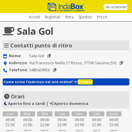
Hai un'attività?
Accedi
Registrati
Ritira
Spedisci
Prezzi
Sala Gol
Contatti punto di ritiro
Nome:
Sala Gol
Indirizzo:
Via Francesco Niella 27 Rosso, 17100 Savona (SV)
Telefono:
3485429956
Come scrivo l'indirizzo nel mio ordine?
Esempio
Orari
Aperto fino a tardi |
Aperto domenica
Lun
Mar
Mer
Gio
Ven
Sab
Dom
09:00
09:00
09:00
09:00
09:00
09:00
09:00
22:00
22:00
22:00
22:00
22:00
22:00
22:00
Aperto
Aperto
Aperto
Aperto
Aperto
Aperto
Aperto