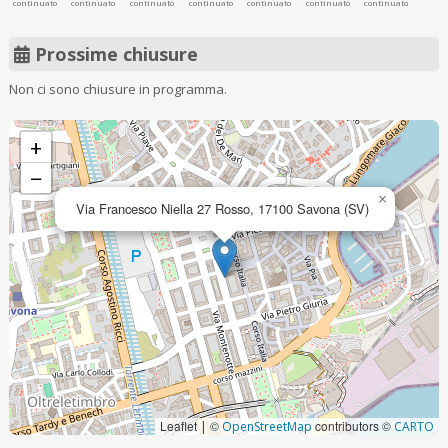
continuato
continuato
continuato
continuato
continuato
continuato
continuato
Prossime chiusure
Non ci sono chiusure in programma.
+
−
×
Via Francesco Niella 27 Rosso, 17100 Savona (SV)
Leaflet
©
contributors ©
|
OpenStreetMap
CARTO