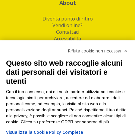
About
Diventa punto di ritiro
Vendi online?
Contattaci
Accessibilità
Follow Us
Rifiuta cookie non necessari ✕
Facebook
Questo sito web raccoglie alcuni
Linkedin
dati personali dei visitatori e
utenti
I nostri punti di ritiro e spedizione pacchi nelle
maggiori città italiane
Con il tuo consenso, noi e i nostri partner utilizziamo i cookie e
tecnologie simili per archiviare, accedere ed elaborare i dati
Torino
|
Milano
|
Roma
|
Bologna
|
Firenze
|
Genova
|
personali come, ad esempio, la visita al sito web o la
Napoli
|
Varese
personalizzazione degli annunci. Poiché rispettiamo il tuo diritto
alla privacy, è possibile scegliere di non consentire alcuni tipi di
cookie. Clicca su preferenze GDPR per saperne di più.
Visualizza la Cookie Policy Completa