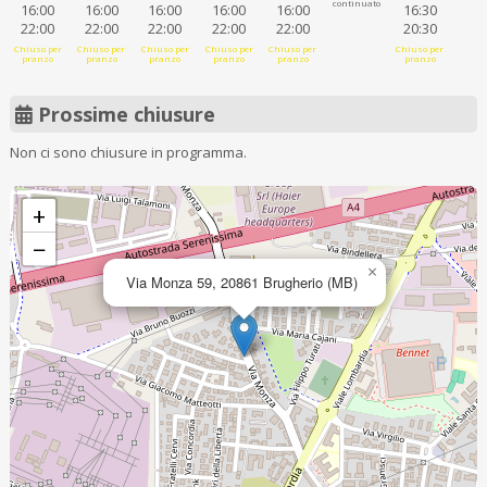
continuato
16:00
16:00
16:00
16:00
16:00
16:30
22:00
22:00
22:00
22:00
22:00
20:30
Chiuso per
Chiuso per
Chiuso per
Chiuso per
Chiuso per
Chiuso per
pranzo
pranzo
pranzo
pranzo
pranzo
pranzo
Prossime chiusure
Non ci sono chiusure in programma.
+
−
×
Via Monza 59, 20861 Brugherio (MB)