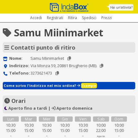
Hai un'attività?
Accedi
Registrati
Ritira
Spedisci
Prezzi
Samu Miinimarket
Contatti punto di ritiro
Nome:
Samu Miinimarket
Indirizzo:
Via Monza 59, 20861 Brugherio (MB)
Telefono:
3273621473
Come scrivo l'indirizzo nel mio ordine?
Esempio
Orari
Aperto fino a tardi |
Aperto domenica
Lun
Mar
Mer
Gio
Ven
Sab
Dom
10:30
10:30
10:30
10:30
10:30
10:00
10:00
15:00
15:00
15:00
15:00
15:00
22:00
15:00
-
-
-
-
-
-
Aperto