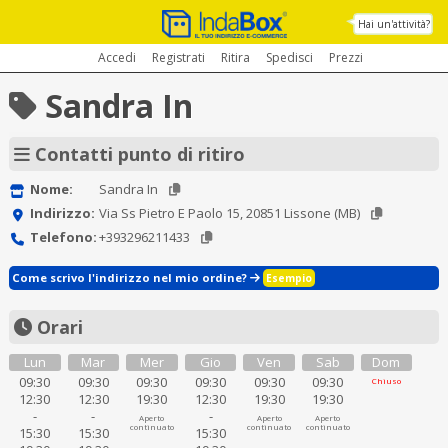
Hai un'attività?
Accedi
Registrati
Ritira
Spedisci
Prezzi
Sandra In
Contatti punto di ritiro
Nome:
Sandra In
Indirizzo:
Via Ss Pietro E Paolo 15, 20851 Lissone (MB)
Telefono:
+393296211433
Come scrivo l'indirizzo nel mio ordine?
Esempio
Orari
Lun
Mar
Mer
Gio
Ven
Sab
Dom
09:30
09:30
09:30
09:30
09:30
09:30
Chiuso
12:30
12:30
19:30
12:30
19:30
19:30
-
-
-
Aperto
Aperto
Aperto
continuato
continuato
continuato
15:30
15:30
15:30