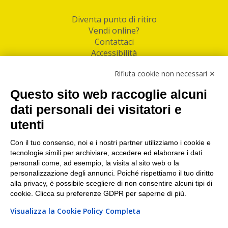
Diventa punto di ritiro
Vendi online?
Contattaci
Accessibilità
Follow Us
Rifiuta cookie non necessari ✕
Facebook
Questo sito web raccoglie alcuni
Linkedin
dati personali dei visitatori e
utenti
I nostri punti di ritiro e spedizione pacchi nelle
maggiori città italiane
Con il tuo consenso, noi e i nostri partner utilizziamo i cookie e
tecnologie simili per archiviare, accedere ed elaborare i dati
Torino
|
Milano
|
Roma
|
Bologna
|
Firenze
|
Genova
|
personali come, ad esempio, la visita al sito web o la
Napoli
|
Varese
personalizzazione degli annunci. Poiché rispettiamo il tuo diritto
alla privacy, è possibile scegliere di non consentire alcuni tipi di
cookie. Clicca su preferenze GDPR per saperne di più.
Visualizza la Cookie Policy Completa
©2026 IndaBox srl