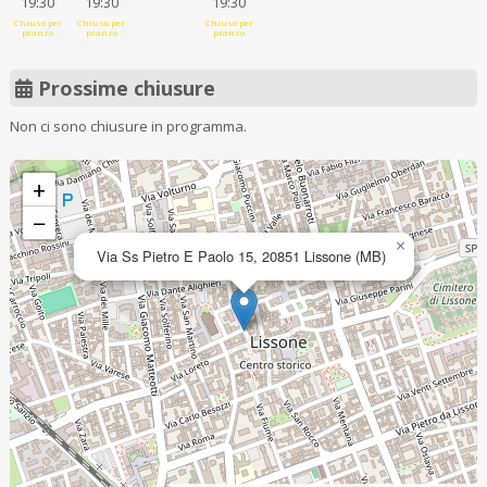
19:30
19:30
19:30
Chiuso per
Chiuso per
Chiuso per
pranzo
pranzo
pranzo
Prossime chiusure
Non ci sono chiusure in programma.
+
−
×
Via Ss Pietro E Paolo 15, 20851 Lissone (MB)