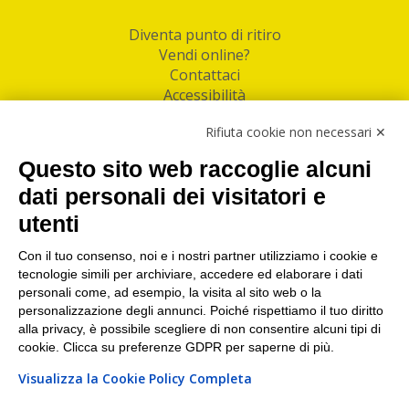
Diventa punto di ritiro
Vendi online?
Contattaci
Accessibilità
Follow Us
Rifiuta cookie non necessari ✕
Facebook
Questo sito web raccoglie alcuni
Linkedin
dati personali dei visitatori e
utenti
I nostri punti di ritiro e spedizione pacchi nelle
maggiori città italiane
Con il tuo consenso, noi e i nostri partner utilizziamo i cookie e
tecnologie simili per archiviare, accedere ed elaborare i dati
Torino
|
Milano
|
Roma
|
Bologna
|
Firenze
|
Genova
|
personali come, ad esempio, la visita al sito web o la
Napoli
|
Varese
personalizzazione degli annunci. Poiché rispettiamo il tuo diritto
alla privacy, è possibile scegliere di non consentire alcuni tipi di
cookie. Clicca su preferenze GDPR per saperne di più.
Visualizza la Cookie Policy Completa
©2026 IndaBox srl