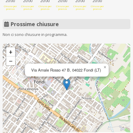
20:00
20:00
20:00
20:00
20:00
20:00
Chiuso per
Chiuso per
Chiuso per
Chiuso per
Chiuso per
Chiuso per
pranzo
pranzo
pranzo
pranzo
pranzo
pranzo
Prossime chiusure
Non ci sono chiusure in programma.
+
−
×
Via Arnale Rosso 47 B, 04022 Fondi (LT)