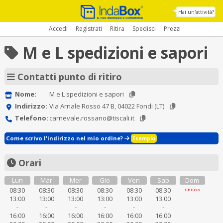
Hai un'attività?
Accedi
Registrati
Ritira
Spedisci
Prezzi
M e L spedizioni e sapori
Contatti punto di ritiro
Nome:
M e L spedizioni e sapori
Indirizzo:
Via Arnale Rosso 47 B, 04022 Fondi (LT)
Telefono:
carnevale.rossano@tiscali.it
Come scrivo l'indirizzo nel mio ordine?
Esempio
Orari
Lun
Mar
Mer
Gio
Ven
Sab
Dom
08:30
08:30
08:30
08:30
08:30
08:30
Chiuso
13:00
13:00
13:00
13:00
13:00
13:00
-
-
-
-
-
-
16:00
16:00
16:00
16:00
16:00
16:00