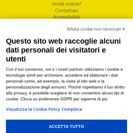
Vendi online?
Contattaci
Accessibilità
Follow Us
Rifiuta cookie non necessari ✕
Facebook
Questo sito web raccoglie alcuni
Linkedin
dati personali dei visitatori e
utenti
I nostri punti di ritiro e spedizione pacchi nelle
maggiori città italiane
Con il tuo consenso, noi e i nostri partner utilizziamo i cookie e
tecnologie simili per archiviare, accedere ed elaborare i dati
Torino
|
Milano
|
Roma
|
Bologna
|
Firenze
|
Genova
|
personali come, ad esempio, la visita al sito web o la
Napoli
|
Varese
personalizzazione degli annunci. Poiché rispettiamo il tuo diritto
alla privacy, è possibile scegliere di non consentire alcuni tipi di
cookie. Clicca su preferenze GDPR per saperne di più.
Visualizza la Cookie Policy Completa
©2026 IndaBox srl
PI/CF/N°Iscr.: 10821360012 | REA: RM 1494760 | Cap.Soc.: 50.000€ |
Whistleblowing
|
Privacy
|
Preferenze Cookies
ACCETTA TUTTO
IndaBox | Oltre 11.500 punti di ritiro tra Bar, Tabaccai, Edicole e Kipoint per