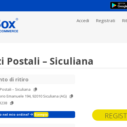
Accedi
Registrati
Rit
i Postali – Siculiana
to di ritiro
 Postali – Siculiana
torio Emanuele 194, 92010 Siculiana (AG)
1238
REGIST
zo nel mio ordine?
Esempio