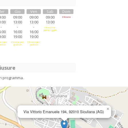
er
Gio
Ven
Sab
Dom
9:00
09:00
09:00
09:00
Chiuso
3:00
13:00
13:00
13:00
-
-
-
Chiuso al
pomeriggio
6:00
16:00
16:00
9:00
19:00
19:00
so per
Chiuso per
Chiuso per
anzo
pranzo
pranzo
iusure
in programma.
×
Via Vittorio Emanuele 194, 92010 Siculiana (AG)