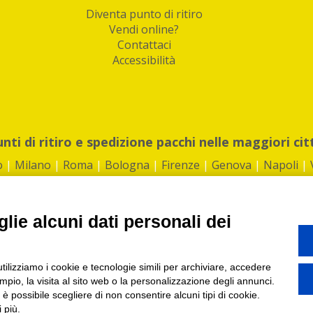
Diventa punto di ritiro
Vendi online?
Contattaci
Accessibilità
unti di ritiro e spedizione pacchi nelle maggiori cit
o
|
Milano
|
Roma
|
Bologna
|
Firenze
|
Genova
|
Napoli
|
lie alcuni dati personali dei
©2026 IndaBox srl
utilizziamo i cookie e tecnologie simili per archiviare, accedere
1360012 | REA: RM 1494760 | Cap.Soc.: 50.000€ |
Whistleblowing
|
Privacy
|
ti di ritiro tra Bar, Tabaccai, Edicole e Kipoint per ritirare i tuoi acquisti onli
pio, la visita al sito web o la personalizzazione degli annunci.
, è possibile scegliere di non consentire alcuni tipi di cookie.
 più.