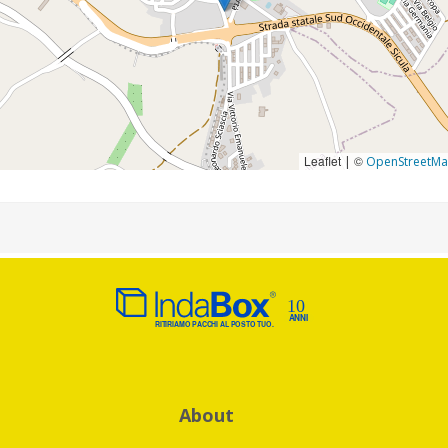
Leaflet
©
|
OpenStreetM
About