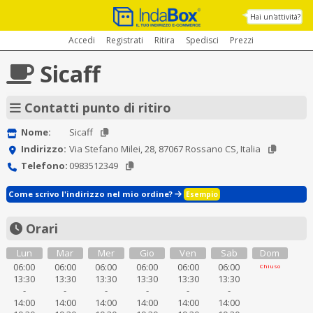
Hai un'attività?
Accedi
Registrati
Ritira
Spedisci
Prezzi
Sicaff
Contatti punto di ritiro
Nome:
Sicaff
Indirizzo:
Via Stefano Milei, 28, 87067 Rossano CS, Italia
Telefono:
0983512349
Come scrivo l'indirizzo nel mio ordine?
Esempio
Orari
Lun
Mar
Mer
Gio
Ven
Sab
Dom
06:00
06:00
06:00
06:00
06:00
06:00
Chiuso
13:30
13:30
13:30
13:30
13:30
13:30
-
-
-
-
-
-
14:00
14:00
14:00
14:00
14:00
14:00