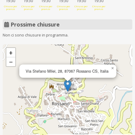
19:30
19:30
19:30
19:30
19:30
19:30
Chiuso per
Chiuso per
Chiuso per
Chiuso per
Chiuso per
Chiuso per
pranzo
pranzo
pranzo
pranzo
pranzo
pranzo
Prossime chiusure
Non ci sono chiusure in programma.
+
−
×
Via Stefano Milei, 28, 87067 Rossano CS, Italia