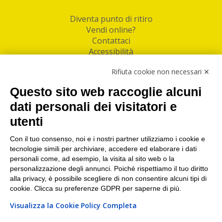
Diventa punto di ritiro
Vendi online?
Contattaci
Accessibilità
Follow Us
Rifiuta cookie non necessari ✕
Facebook
Questo sito web raccoglie alcuni
Linkedin
dati personali dei visitatori e
utenti
I nostri punti di ritiro e spedizione pacchi nelle
maggiori città italiane
Con il tuo consenso, noi e i nostri partner utilizziamo i cookie e
tecnologie simili per archiviare, accedere ed elaborare i dati
Torino
|
Milano
|
Roma
|
Bologna
|
Firenze
|
Genova
|
personali come, ad esempio, la visita al sito web o la
Napoli
|
Varese
personalizzazione degli annunci. Poiché rispettiamo il tuo diritto
alla privacy, è possibile scegliere di non consentire alcuni tipi di
cookie. Clicca su preferenze GDPR per saperne di più.
Visualizza la Cookie Policy Completa
©2026 IndaBox srl