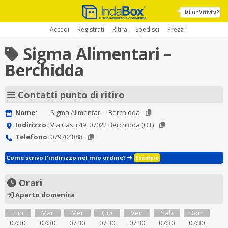
Hai un'attività?
Accedi
Registrati
Ritira
Spedisci
Prezzi
Sigma Alimentari –
Berchidda
Contatti punto di ritiro
Nome:
Sigma Alimentari – Berchidda
Indirizzo:
Via Casu 49, 07022 Berchidda (OT)
Telefono:
079704888
Come scrivo l'indirizzo nel mio ordine?
Esempio
Orari
Aperto domenica
Lun
Mar
Mer
Gio
Ven
Sab
Dom
07:30
07:30
07:30
07:30
07:30
07:30
07:30