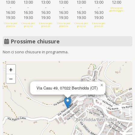
13:00
13:00
13:00
13:00
13:00
13:00
12:00
-
-
-
-
-
-
Chiuso al
pomeriggio
16:30
16:30
16:30
16:30
16:30
16:30
19:30
19:30
19:30
19:30
19:30
19:30
Chiuso per
Chiuso per
Chiuso per
Chiuso per
Chiuso per
Chiuso per
pranzo
pranzo
pranzo
pranzo
pranzo
pranzo
Prossime chiusure
Non ci sono chiusure in programma.
+
−
×
Via Casu 49, 07022 Berchidda (OT)