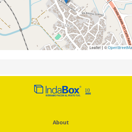
Leaflet
©
|
OpenStreetM
About