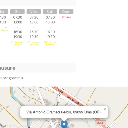
er
Gio
Ven
Sab
Dom
7:30
07:30
07:30
07:30
Chiuso
3:30
13:00
13:00
13:00
-
-
-
uso al
riggio
16:30
16:30
16:30
19:30
19:30
19:30
Chiuso per
Chiuso per
Chiuso per
pranzo
pranzo
pranzo
iusure
in programma.
×
Via Antonio Gramsci 64/bis, 09099 Uras (OR)