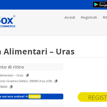
Accedi
Registrati
Rit
 Alimentari – Uras
to di ritiro
limentari – Uras
onio Gramsci 64/bis, 09099 Uras (OR)
78009
REGIST
zo nel mio ordine?
Esempio