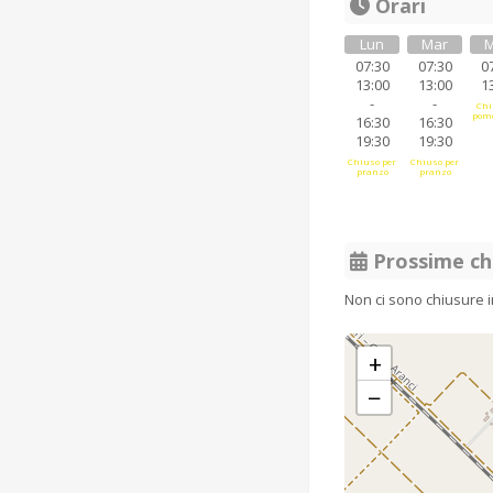
Orari
Lun
Mar
M
07:30
07:30
0
13:00
13:00
1
-
-
Chi
pome
16:30
16:30
19:30
19:30
Chiuso per
Chiuso per
pranzo
pranzo
Prossime ch
Non ci sono chiusure 
+
−