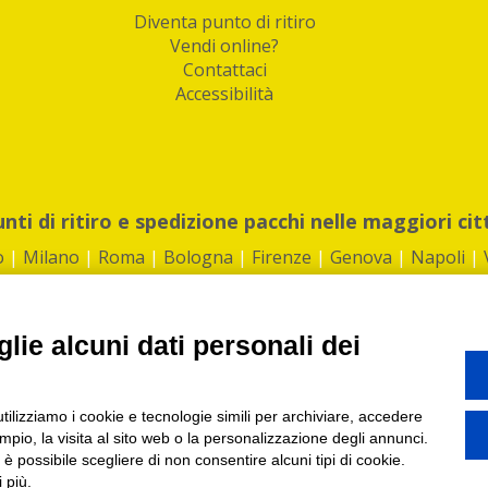
Diventa punto di ritiro
Vendi online?
Contattaci
Accessibilità
unti di ritiro e spedizione pacchi nelle maggiori cit
o
|
Milano
|
Roma
|
Bologna
|
Firenze
|
Genova
|
Napoli
|
lie alcuni dati personali dei
©2026 IndaBox srl
utilizziamo i cookie e tecnologie simili per archiviare, accedere
1360012 | REA: RM 1494760 | Cap.Soc.: 50.000€ |
Whistleblowing
|
Privacy
|
ti di ritiro tra Bar, Tabaccai, Edicole e Kipoint per ritirare i tuoi acquisti onli
pio, la visita al sito web o la personalizzazione degli annunci.
, è possibile scegliere di non consentire alcuni tipi di cookie.
 più.