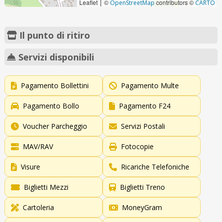
Leaflet
©
contributors ©
|
OpenStreetMap
CARTO
Il punto di ritiro
Servizi disponibili
Pagamento Bollettini
Pagamento Multe
Pagamento Bollo
Pagamento F24
Voucher Parcheggio
Servizi Postali
MAV/RAV
Fotocopie
Visure
Ricariche Telefoniche
Biglietti Mezzi
Biglietti Treno
Cartoleria
MoneyGram