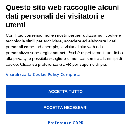
Facebook
Questo sito web raccoglie alcuni
Linkedin
dati personali dei visitatori e
utenti
I nostri punti di ritiro e spedizione pacchi nelle
maggiori città italiane
Con il tuo consenso, noi e i nostri partner utilizziamo i cookie e
tecnologie simili per archiviare, accedere ed elaborare i dati
Torino
|
Milano
|
Roma
|
Bologna
|
Firenze
|
Genova
|
personali come, ad esempio, la visita al sito web o la
Napoli
|
Varese
personalizzazione degli annunci. Poiché rispettiamo il tuo diritto
alla privacy, è possibile scegliere di non consentire alcuni tipi di
cookie. Clicca su preferenze GDPR per saperne di più.
Visualizza la Cookie Policy Completa
©2026 IndaBox srl
PI/CF/N°Iscr.: 10821360012 | REA: RM 1494760 | Cap.Soc.: 50.000€ |
Whistleblowing
|
Privacy
|
Preferenze Cookies
ACCETTA TUTTO
IndaBox | Oltre 11.500 punti di ritiro tra Bar, Tabaccai, Edicole e Kipoint per
ritirare i tuoi acquisti online e spedire i tuoi pacchi.
ACCETTA NECESSARI
Preferenze GDPR