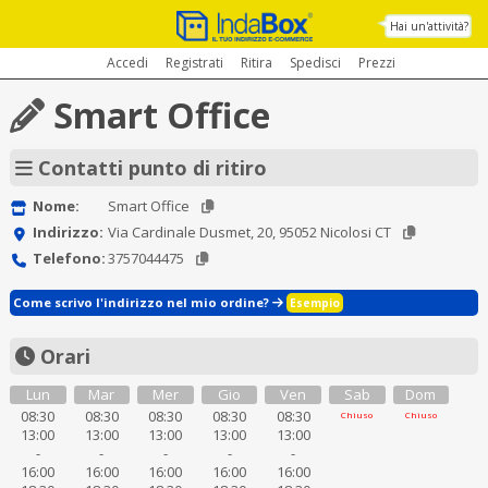
Hai un'attività?
Accedi
Registrati
Ritira
Spedisci
Prezzi
Smart Office
Contatti punto di ritiro
Nome:
Smart Office
Indirizzo:
Via Cardinale Dusmet, 20, 95052 Nicolosi CT
Telefono:
3757044475
Come scrivo l'indirizzo nel mio ordine?
Esempio
Orari
Lun
Mar
Mer
Gio
Ven
Sab
Dom
08:30
08:30
08:30
08:30
08:30
Chiuso
Chiuso
13:00
13:00
13:00
13:00
13:00
-
-
-
-
-
16:00
16:00
16:00
16:00
16:00