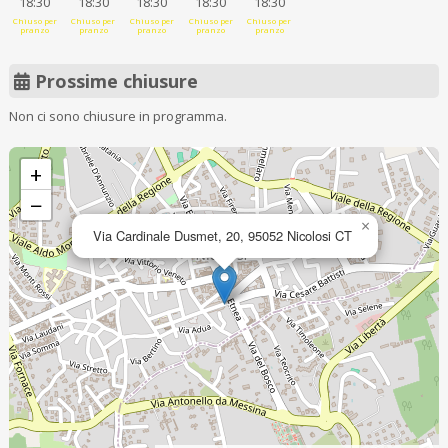
18:30
18:30
18:30
18:30
18:30
Chiuso per
Chiuso per
Chiuso per
Chiuso per
Chiuso per
pranzo
pranzo
pranzo
pranzo
pranzo
Prossime chiusure
Non ci sono chiusure in programma.
+
−
×
Via Cardinale Dusmet, 20, 95052 Nicolosi CT